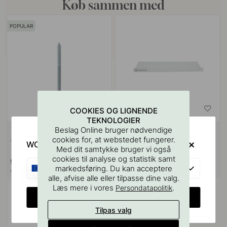
Køb sammen med
POPULAR
COOKIES OG LIGNENDE
TEKNOLOGIER
VÆGBESLAG
10
127
Beslag Online bruger nødvendige
Ansatsskrue M4x50mm 1stk
Boreskabelonen til Greb &
cookies for, at webstedet fungerer.
WOULD YOU RATHER VISIT?
Knopper
Med dit samtykke bruger vi også
cookies til analyse og statistik samt
9 kr
55 kr
EU
markedsføring. Du kan acceptere
På lager
På lager
alle, afvise alle eller tilpasse dine valg.
Læs mere i vores
.
Persondatapolitik
CHANGE COUNTRY
Tilpas valg