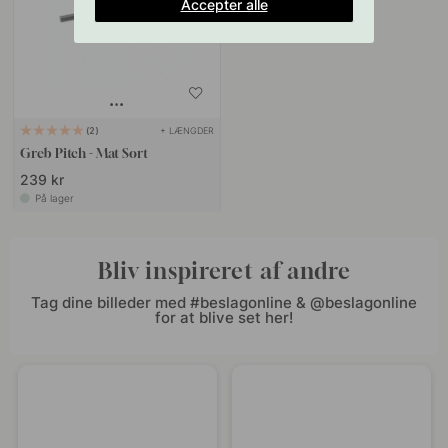
Accepter alle
+ LÆNGDER
2
Greb Pitch - Mat Sort
239 kr
På lager
Bliv inspireret af andre
Tag dine billeder med #beslagonline & @beslagonline
for at blive set her!