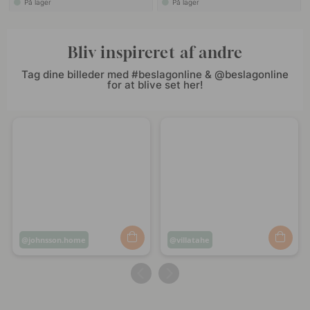
På lager
På lager
Bliv inspireret af andre
Tag dine billeder med #beslagonline & @beslagonline
for at blive set her!
Opslag
johnsson.home
Opslag
villatahe
offentliggjort
offentliggjort
af
af