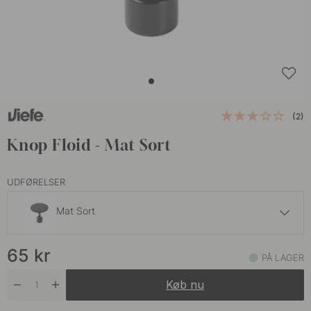
(2)
Knop Floid - Mat Sort
UDFØRELSER
Mat Sort
69 kr
65
kr
Antik Messing
PÅ LAGER
På lager
Køb nu