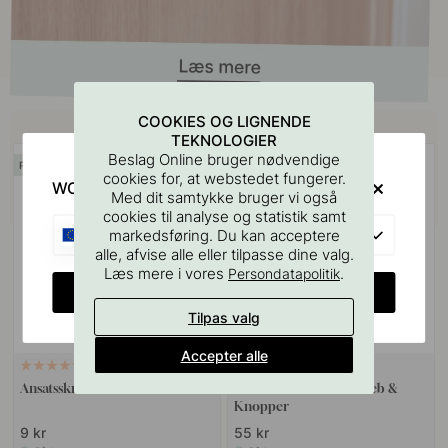
Køb sammen med
COOKIES OG LIGNENDE
TEKNOLOGIER
Beslag Online bruger nødvendige
POPULAR
cookies for, at webstedet fungerer.
WOULD YOU RATHER VISIT?
Med dit samtykke bruger vi også
cookies til analyse og statistik samt
EU
markedsføring. Du kan acceptere
alle, afvise alle eller tilpasse dine valg.
Læs mere i vores
.
Persondatapolitik
CHANGE COUNTRY
Tilpas valg
Accepter alle
VÆGBESLAG
10
127
Ansatsskrue M4x50mm 1stk
Boreskabelonen til Greb &
Knopper
9 kr
55 kr