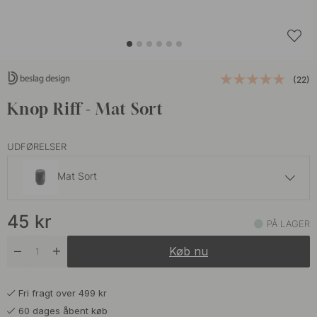
(22)
Knop Riff - Mat Sort
UDFØRELSER
Mat Sort
45 kr
45
kr
Mat Messing
PÅ LAGER
På lager
Køb nu
45 kr
Rustfrit Look
På lager
Fri fragt over 499 kr
60 dages åbent køb