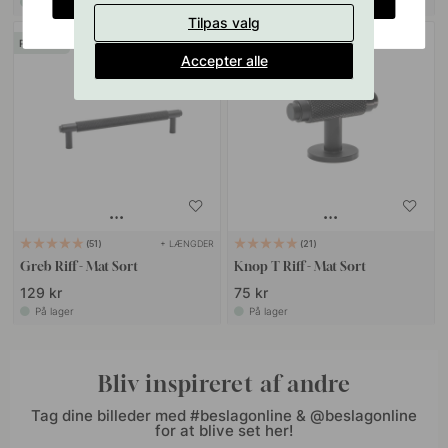
På lager
På lager
Tilpas valg
POPULAR
Accepter alle
+ LÆNGDER
51
21
Greb Riff - Mat Sort
Knop T Riff - Mat Sort
129 kr
75 kr
På lager
På lager
Bliv inspireret af andre
Tag dine billeder med #beslagonline & @beslagonline
for at blive set her!