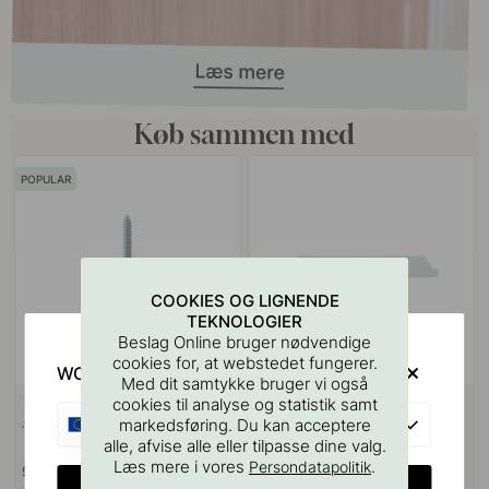
Køb sammen med
POPULAR
COOKIES OG LIGNENDE
TEKNOLOGIER
Beslag Online bruger nødvendige
cookies for, at webstedet fungerer.
WOULD YOU RATHER VISIT?
Med dit samtykke bruger vi også
VÆGBESLAG
10
127
cookies til analyse og statistik samt
EU
Ansatsskrue M4x50mm 1stk
Boreskabelonen til Greb &
markedsføring. Du kan acceptere
Knopper
alle, afvise alle eller tilpasse dine valg.
Læs mere i vores
.
Persondatapolitik
9 kr
55 kr
CHANGE COUNTRY