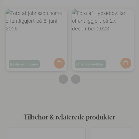
Opslag
johnsson.home
Opslag
_lyckebovillan_
offentliggjort
offentliggjort
af
af
Tilbehør & relaterede produkter