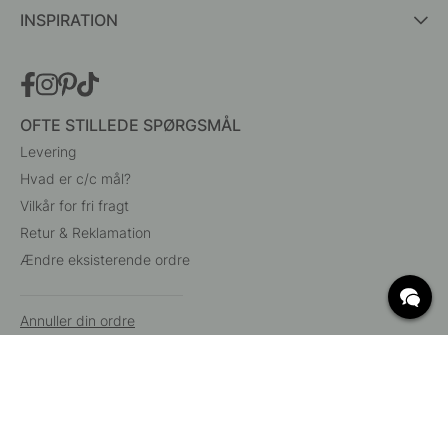
INSPIRATION
OFTE STILLEDE SPØRGSMÅL
Levering
Hvad er c/c mål?
Vilkår for fri fragt
Retur & Reklamation
Ændre eksisterende ordre
Annuller din ordre
Kundeservice
Beslag Online, Inre Kustvägen 32, 269 43 Båstad,