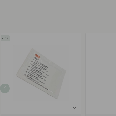
af
af
14