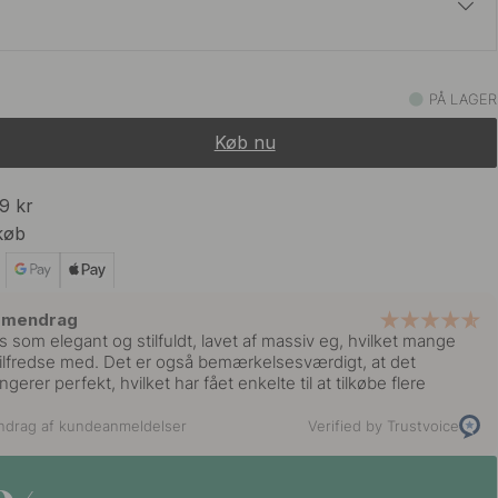
159 kr
PÅ LAGER
På lager
Køb nu
175 kr
På lager
99 kr
køb
mmendrag
 som elegant og stilfuldt, lavet af massiv eg, hvilket mange
ilfredse med. Det er også bemærkelsesværdigt, at det
erer perfekt, hvilket har fået enkelte til at tilkøbe flere
ndrag af kundeanmeldelser
Verified by Trustvoice