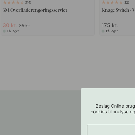
114
12
3M Overfladerengøringsserviet
Knage Switch - 
30 kr.
175 kr.
35 kr.
På lager
På lager
Beslag Online brug
cookies til analyse og