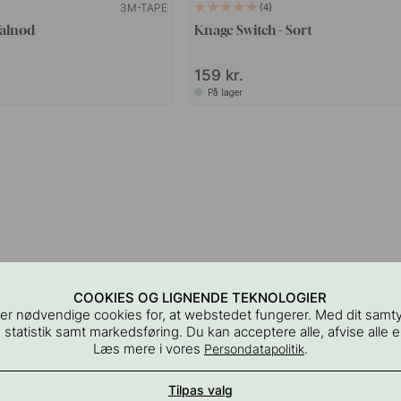
3M-TAPE
4
Valnød
Knage Switch - Sort
159 kr.
På lager
COOKIES OG LIGNENDE TEKNOLOGIER
er nødvendige cookies for, at webstedet fungerer. Med dit samt
 statistik samt markedsføring. Du kan acceptere alle, afvise alle el
Læs mere i vores
.
Persondatapolitik
Tilpas valg