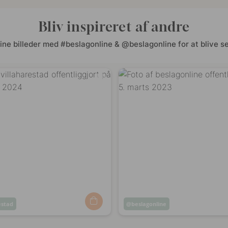
Bliv inspireret af andre
ine billeder med #beslagonline & @beslagonline for at blive se
estad
Opslag
beslagonline
ggjort
offentliggjort