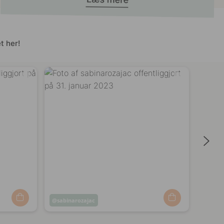
t her!
Opslag
sabinarozajac
Opsl
49kv
offentliggjort
offen