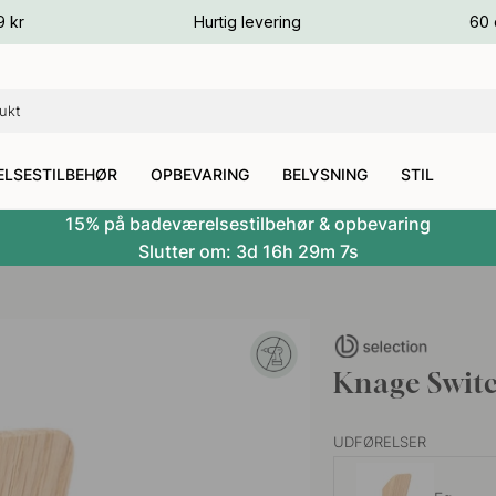
ver
9 kr
Hurtig levering
60 
ver
ver
LSESTILBEHØR
OPBEVARING
BELYSNING
STIL
15% på badeværelsestilbehør & opbevaring
Slutter om:
3d
16h
29m
6s
Knage Switc
UDFØRELSER