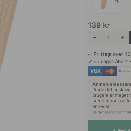
Eg
139
kr
Sort
Valnød
Fri fragt over 4
60 dages åbent 
Anmeldelsessa
Produktet beskrives
brugere er meget t
hænger godt og fung
enheder.
AI-genereret samme