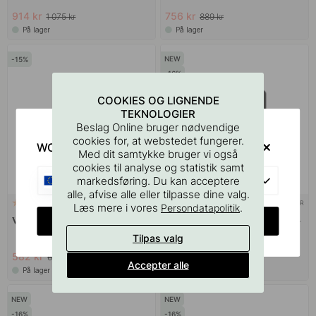
914 kr
756 kr
1 075 kr
889 kr
På lager
På lager
15
16
COOKIES OG LIGNENDE
TEKNOLOGIER
Beslag Online bruger nødvendige
cookies for, at webstedet fungerer.
WOULD YOU RATHER VISIT?
Med dit samtykke bruger vi også
cookies til analyse og statistik samt
EU
markedsføring. Du kan acceptere
alle, afvise alle eller tilpasse dine valg.
+ STØRRELSER
+ FARVER
4
2
Læs mere i vores
.
Persondatapolitik
CHANGE COUNTRY
Væghylde Hold - Hvid
Selvklæbende Etiket Premium -
Body Wash - Mat Sort
Tilpas valg
582 kr
16 kr
685 kr
19 kr
Accepter alle
På lager
På lager
16
16