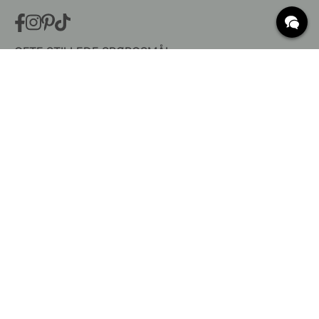
OFTE STILLEDE SPØRGSMÅL
Levering
Hvad er c/c mål?
Vilkår for fri fragt
Retur & Reklamation
Ændre eksisterende ordre
Annuller din ordre
Kundeservice
Beslag Online, Inre Kustvägen 32, 269 43 Båstad,
Sverige
© 2015 - 2026 Copyright BeslagOnline i Båstad AB. CVR-nummer: