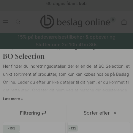
60 dages åbent køb
0
.
.
.
.
15% på badeværelsestilbehør & opbevaring
Slutter om:
2d
10h
41m
30s
Start
BO Selection - Greb, knopper & knager | Beslagonline.dk
BO Selection
Her finder du indretningsdetaljer, der er en del af BO Selection, et
unikt sortiment af produkter, som kun kan købes hos os på Beslag
Online. Leder du efter unikke detaljer til dit hjem, er du kommet til
det rette sted. Opdater dit hjem ved at matche din eksisterende
stil og indretning med nye indretningsdetaljer, som gør en stor
Læs mere
forskel.
Filtrering
Sorter efter
Da produkterne blev udvalgt til BO Selection, blev der taget
15
13
højde for forskellige stilarter, så du finder en skøn blanding af