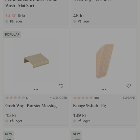
Wash - Mat Sort
13 kr
45 kr
15 kr
På lager
På lager
POPULAR
+ LÆNGDER
3M-TAPE
76
18
Greb Way - Børstet Messing
Knage Switch - Eg
45 kr
139 kr
På lager
På lager