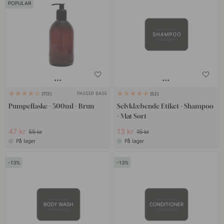
POPULAR
moderne, retro og klassiske detaljer. Vi vil gerne tilbyde
indretningsdetaljer, der passer godt ind i forskellige miljøer og
forhåbentlig passer de også ind hos dig.
For at skabe en unik følelse kan det være så enkelt som at vælge
nye detaljer, vores filosofi er at det er detaljerne der gør en stor
forskel. Her finder du en række detaljer, som du kun kan finde hos
PASSER BASE
113
52
os på Beslag Online.
Pumpeflaske - 500ml - Brun
Selvklæbende Etiket - Shampoo
- Mat Sort
47 kr
13 kr
55 kr
15 kr
På lager
På lager
13
13