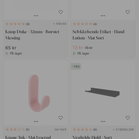
+ FARVER
9
4
Knop Duke - 32mm - Børstet
Selvklæbende Etiket - Hand
Messing
Lotion - Mat Sort
13 kr
65 kr
15 kr
På lager
På lager
15
3M-TAPE
+ STØRRELSER
5
6
Knage Tok - Mat Lyserød
Væghylde Hold - Sort