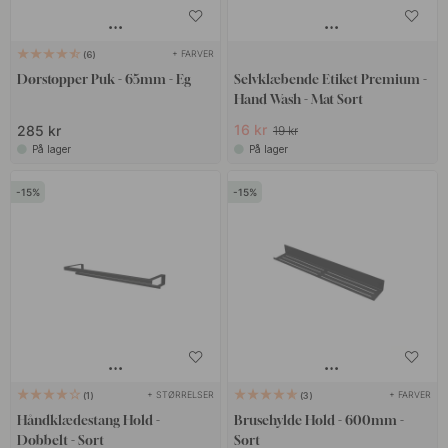
+ FARVER
6
Dørstopper Puk - 65mm - Eg
Selvklæbende Etiket Premium -
Hand Wash - Mat Sort
16 kr
285 kr
19 kr
På lager
På lager
15
15
+ STØRRELSER
+ FARVER
1
3
Håndklædestang Hold -
Brusehylde Hold - 600mm -
Dobbelt - Sort
Sort