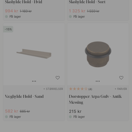
Skohylde Hold - Hvid
Skohylde Hold - Sort
994 kr
1 325 kr
1 169 kr
1 559 kr
På lager
På lager
15
+ STØRRELSER
+ FARVER
4
Væghylde Hold - Sand
Dørstopper Arpa Gulv - Antik
Messing
582 kr
215 kr
685 kr
På lager
På lager