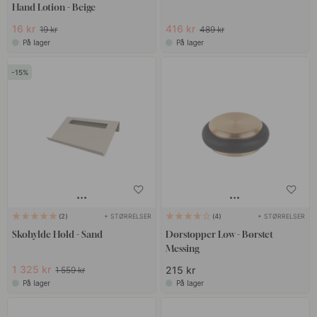
Hand Lotion - Beige
16 kr
416 kr
19 kr
489 kr
På lager
På lager
15
+ STØRRELSER
+ STØRRELSER
2
4
Skohylde Hold - Sand
Dørstopper Low - Børstet
Messing
1 325 kr
215 kr
1 559 kr
På lager
På lager