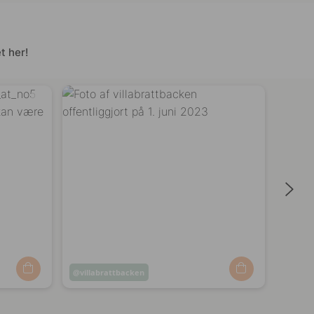
t her!
Opslag
villabrattbacken
Opsl
prosj
offentliggjort
offen
af
af