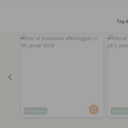
Tag d
Opslag
storckboet
Opslag
villa.ne
offentliggjort
offentli
af
af