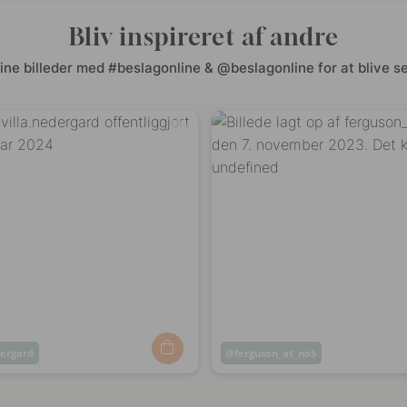
Bliv inspireret af andre
ine billeder med #beslagonline & @beslagonline for at blive se
dergard
Opslag
ferguson_at_no5
ggjort
offentliggjort
af