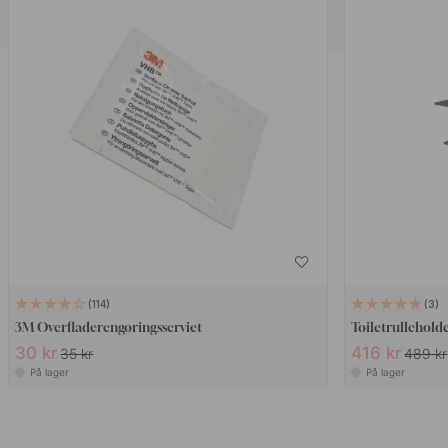
114
3
3M Overfladerengøringsserviet
Toiletrulleholde
30 kr
416 kr
35 kr
489 kr
På lager
På lager