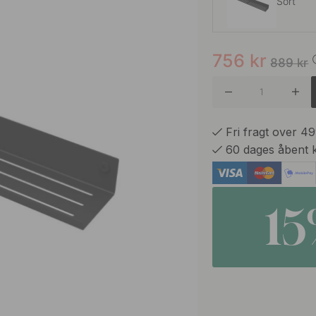
Sort
756
kr
Hvid
889
kr
Fri fragt over 4
60 dages åbent 
1