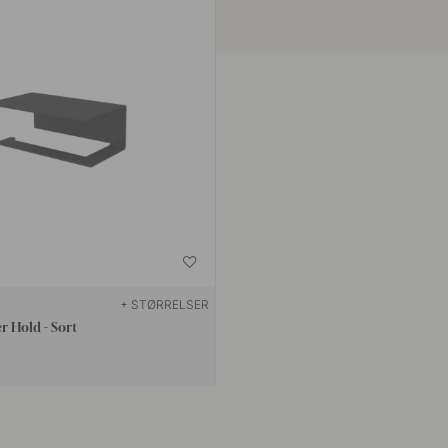
+ STØRRELSER
r Hold - Sort