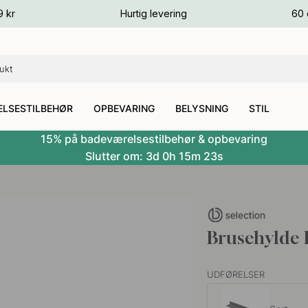
ver
9 kr
Hurtig levering
60 
ver
ver
LSESTILBEHØR
OPBEVARING
BELYSNING
STIL
15% på badeværelsestilbehør & opbevaring
Slutter om:
3d
0h
15m
22s
Brusehylde 
UDFØRELSER