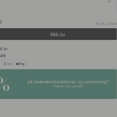
744 kr
875 kr
PÅ LAGER
På lager
Køb nu
99 kr
køb
5%
på badeværelsestilbehør og opbevaring*
*Gælder ikke nyheder