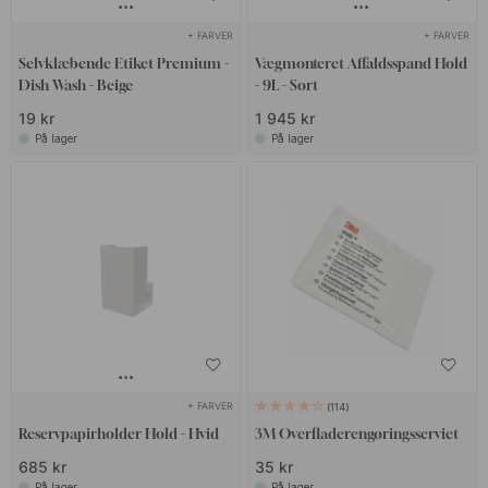
+ FARVER
+ FARVER
Selvklæbende Etiket Premium -
Vægmonteret Affaldsspand Hold
Dish Wash - Beige
- 9L - Sort
19 kr
1 945 kr
På lager
På lager
+ FARVER
114
Reservpapirholder Hold - Hvid
3M Overfladerengøringsserviet
685 kr
35 kr
På lager
På lager