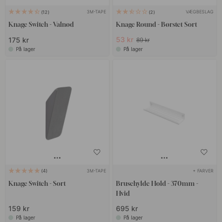
3M-TAPE
VÆGBESLAG
12
2
Knage Switch - Valnød
Knage Round - Børstet Sort
53 kr
175 kr
89 kr
På lager
På lager
3M-TAPE
+ FARVER
4
Knage Switch - Sort
Brusehylde Hold - 370mm -
Hvid
159 kr
695 kr
På lager
På lager