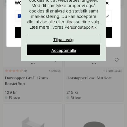
cookies for, at webstedet fungerer.
På lager
På lager
WOULD YOU RATHER VISIT?
Med dit samtykke bruger vi også
cookies til analyse og statistik samt
EU
markedsføring. Du kan acceptere
alle, afvise alle eller tilpasse dine valg.
Læs mere i vores
.
Persondatapolitik
CHANGE COUNTRY
Tilpas valg
Accepter alle
+ FARVER
+ STØRRELSER
3
Dørstopper Graf - 27mm -
Dørstopper Low - Mat Sort
Børstet Sort
129 kr
215 kr
På lager
På lager