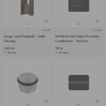
+ FARVER
+ FARVER
Knage Arpa/Bagplade - Antik
Selvklæbende Etiket Premium -
Messing
Conditioner - Mat Sort
245 kr
19 kr
På lager
På lager