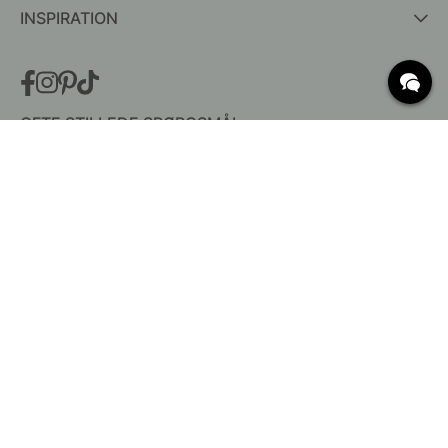
INSPIRATION
OFTE STILLEDE SPØRGSMÅL
Levering
Hvad er c/c mål?
Vilkår for fri fragt
Retur & Reklamation
Ændre eksisterende ordre
Annuller din ordre
Kundeservice
Beslag Online, Inre Kustvägen 32, 269 43 Båstad,