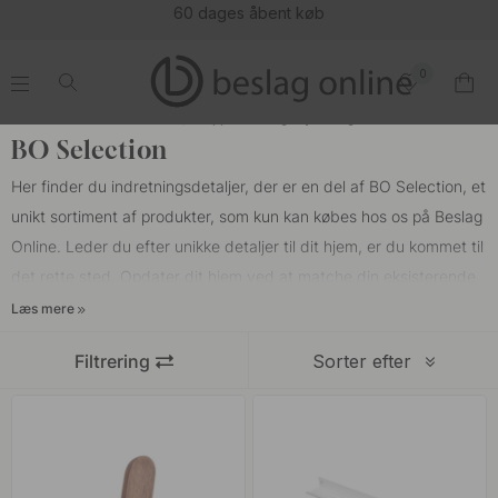
60 dages åbent køb
0
.
.
.
.
Start
BO Selection - Greb, knopper & knager | Beslagonline.dk
BO Selection
Her finder du indretningsdetaljer, der er en del af BO Selection, et
unikt sortiment af produkter, som kun kan købes hos os på Beslag
Online. Leder du efter unikke detaljer til dit hjem, er du kommet til
det rette sted. Opdater dit hjem ved at matche din eksisterende
stil og indretning med nye indretningsdetaljer, som gør en stor
Læs mere
forskel.
Filtrering
Sorter efter
Da produkterne blev udvalgt til BO Selection, blev der taget
højde for forskellige stilarter, så du finder en skøn blanding af
moderne, retro og klassiske detaljer. Vi vil gerne tilbyde
indretningsdetaljer, der passer godt ind i forskellige miljøer og