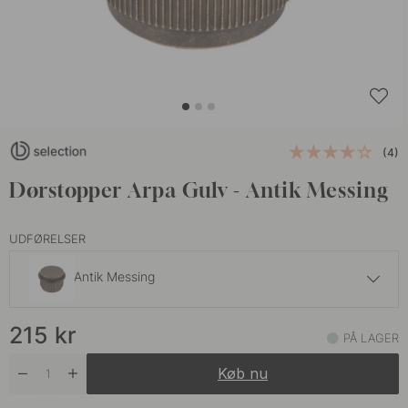
(4)
Dørstopper Arpa Gulv - Antik Messing
UDFØRELSER
Antik Messing
215 kr
215
kr
Børstet Messing
PÅ LAGER
På lager
Køb nu
215 kr
Børstet Sort
På lager