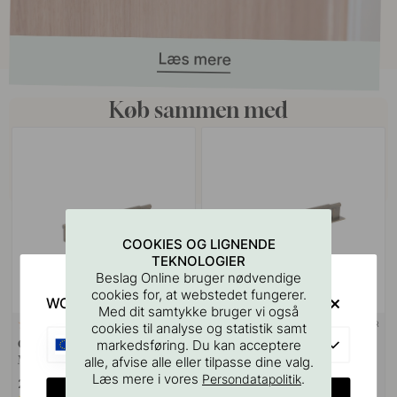
Køb sammen med
COOKIES OG LIGNENDE
TEKNOLOGIER
Beslag Online bruger nødvendige
cookies for, at webstedet fungerer.
WOULD YOU RATHER VISIT?
Med dit samtykke bruger vi også
+ FARVER
+ FARVER
1
cookies til analyse og statistik samt
EU
Greb Arpa - 192mm - Antik
Greb Arpa/Bagplade - 192mm -
markedsføring. Du kan acceptere
Messing
Antik Messing
alle, afvise alle eller tilpasse dine valg.
Læs mere i vores
.
Persondatapolitik
289 kr
359 kr
CHANGE COUNTRY