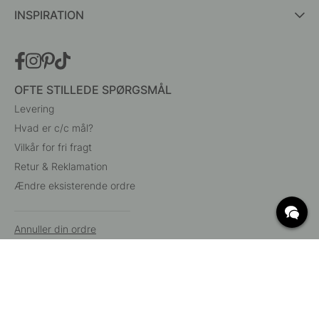
INSPIRATION
OFTE STILLEDE SPØRGSMÅL
Levering
Hvad er c/c mål?
Vilkår for fri fragt
Retur & Reklamation
Ændre eksisterende ordre
Annuller din ordre
Kundeservice
Beslag Online, Inre Kustvägen 32, 269 43 Båstad,