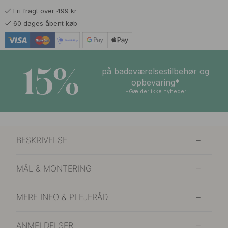
Fri fragt over 499 kr
215 kr
Rustfrit Look
60 dages åbent køb
På lager
15%
på badeværelsestilbehør og
opbevaring*
*Gælder ikke nyheder
BESKRIVELSE
MÅL & MONTERING
MERE INFO & PLEJERÅD
ANMELDELSER