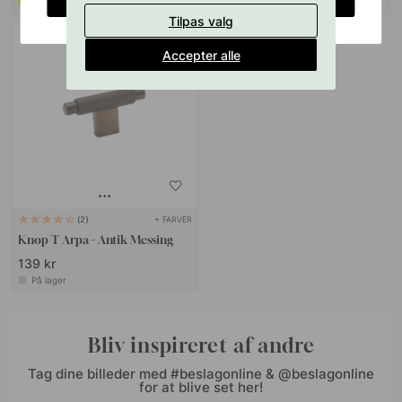
På vej ind
På lager
Tilpas valg
Accepter alle
+ FARVER
2
Knop T Arpa - Antik Messing
139 kr
På lager
Bliv inspireret af andre
Tag dine billeder med #beslagonline & @beslagonline
for at blive set her!