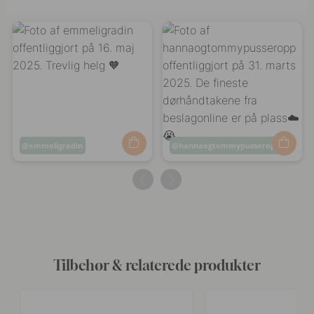
Opslag
emmeligradin
Opslag
hannaogtommypusseropp
offentliggjort
offentliggjort
af
af
Tilbehør & relaterede produkter