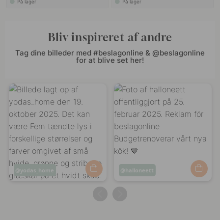
På lager
På lager
Bliv inspireret af andre
Tag dine billeder med #beslagonline & @beslagonline
for at blive set her!
Opslag
yodas_home
Opslag
halloneett
offentliggjort
offentliggjort
af
af