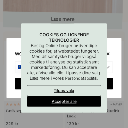
Køb sammen med
COOKIES OG LIGNENDE
TEKNOLOGIER
Beslag Online bruger nødvendige
cookies for, at webstedet fungerer.
WOULD YOU RATHER VISIT?
Med dit samtykke bruger vi også
cookies til analyse og statistik samt
EU
markedsføring. Du kan acceptere
alle, afvise alle eller tilpasse dine valg.
Læs mere i vores
.
Persondatapolitik
CHANGE COUNTRY
Tilpas valg
Accepter alle
+ LÆNGDER
+ FARVER
4
2
Greb Arpa - Rustfrit Look
Knop Arpa/Bagplade - Rustfrit
Look
229 kr
139 kr