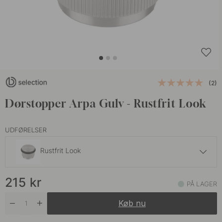
(2)
Dørstopper Arpa Gulv - Rustfrit Look
UDFØRELSER
Rustfrit Look
215 kr
215
kr
Antik Messing
PÅ LAGER
På lager
Køb nu
215 kr
Børstet Messing
På lager