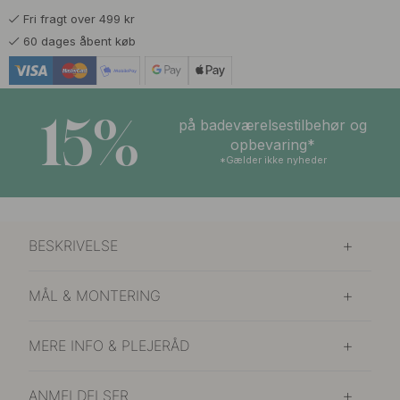
Fri fragt over 499 kr
215 kr
Børstet Sort
60 dages åbent køb
På lager
15%
på badeværelsestilbehør og
opbevaring*
*Gælder ikke nyheder
BESKRIVELSE
MÅL & MONTERING
MERE INFO & PLEJERÅD
ANMELDELSER