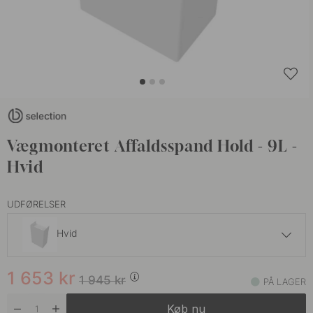
Vægmonteret Affaldsspand Hold - 9L -
Hvid
UDFØRELSER
Hvid
1 653 kr
1 945 kr
1 653
kr
Sort
1 945
kr
PÅ LAGER
På lager
Køb nu