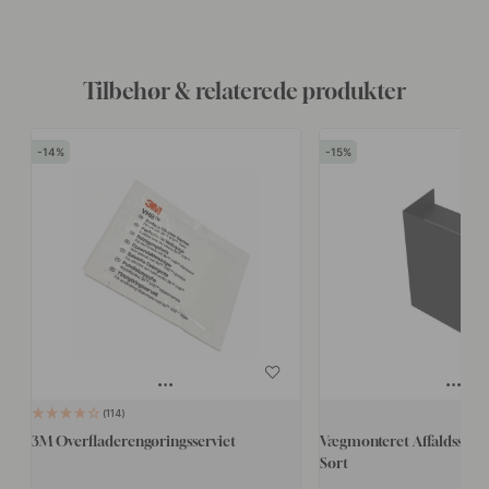
Tilbehør & relaterede produkter
14
15
114
3M Overfladerengøringsserviet
Vægmonteret Affaldsspand
Sort