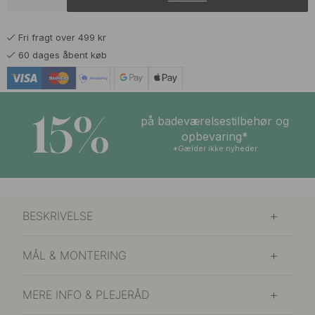
Fri fragt over 499 kr
60 dages åbent køb
15%
på badeværelsestilbehør og
opbevaring*
*Gælder ikke nyheder
BESKRIVELSE
MÅL & MONTERING
MERE INFO & PLEJERÅD