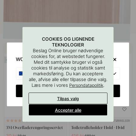
COOKIES OG LIGNENDE
TEKNOLOGIER
Køb sammen med
Beslag Online bruger nødvendige
cookies for, at webstedet fungerer.
WOULD YOU RATHER VISIT?
14
15
Med dit samtykke bruger vi også
cookies til analyse og statistik samt
EU
markedsføring. Du kan acceptere
alle, afvise alle eller tilpasse dine valg.
Læs mere i vores
.
Persondatapolitik
CHANGE COUNTRY
Tilpas valg
Accepter alle
+ STØRRELSER
114
1
3M Overfladerengøringsserviet
Toiletrulleholder Hold - Hvid
30 kr
416 kr
35 kr
489 kr