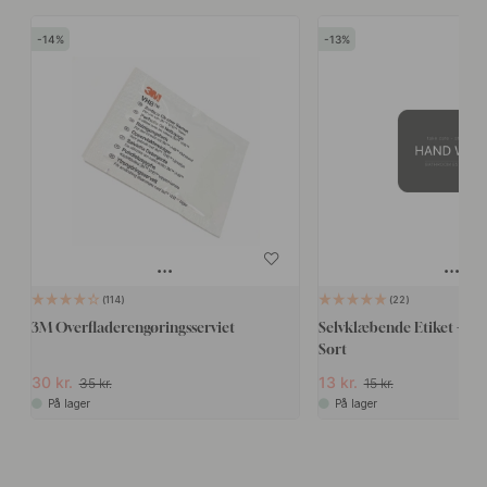
14
13
114
22
3M Overfladerengøringsserviet
Selvklæbende Etiket - Ha
Sort
30 kr.
13 kr.
35 kr.
15 kr.
På lager
På lager