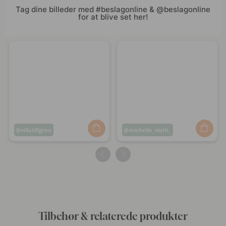
Tag dine billeder med #beslagonline & @beslagonline
for at blive set her!
Opslag
villatillgren
Opslag
michelle_sloth_
offentliggjort
offentliggjort
af
af
Tilbehør & relaterede produkter