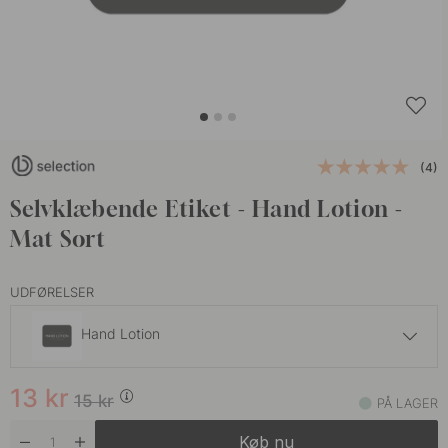
(4)
Selvklæbende Etiket - Hand Lotion -
Mat Sort
UDFØRELSER
Hand Lotion
13 kr
15 kr
13
kr
Body Wash
15
kr
PÅ LAGER
På lager
Køb nu