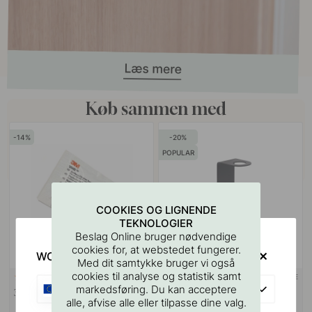
Køb sammen med
14
20
POPULAR
COOKIES OG LIGNENDE
TEKNOLOGIER
Beslag Online bruger nødvendige
cookies for, at webstedet fungerer.
WOULD YOU RATHER VISIT?
Med dit samtykke bruger vi også
cookies til analyse og statistik samt
3M-TAPE
114
122
EU
markedsføring. Du kan acceptere
3M Overfladerengøringsserviet
Base Sæbe Pumpeholder - Mat
alle, afvise alle eller tilpasse dine valg.
Sort