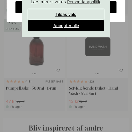
Læs mere i vores
.
Persondatapolitik
30 kr
151 kr
35 kr
189 kr
CHANGE COUNTRY
På lager
På lager
Tilpas valg
15
13
Accepter alle
POPULAR
PASSER BASE
113
22
Pumpeflaske - 500ml - Brun
Selvklæbende Etiket - Hand
Wash - Mat Sort
47 kr
13 kr
55 kr
15 kr
På lager
På lager
Bliv inspireret af andre