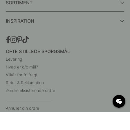
SORTIMENT
INSPIRATION
OFTE STILLEDE SPØRGSMÅL
Levering
Hvad er c/c mål?
Vilkår for fri fragt
Retur & Reklamation
Ændre eksisterende ordre
Annuller din ordre
Kundeservice