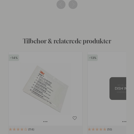
af
af
Tilbehør & relaterede produkter
14
13
114
10