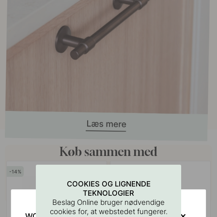
Køb sammen med
14
20
POPULAR
COOKIES OG LIGNENDE
TEKNOLOGIER
Beslag Online bruger nødvendige
cookies for, at webstedet fungerer.
WOULD YOU RATHER VISIT?