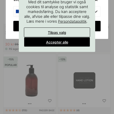
Med dit samtykke bruger vi også
cookies til analyse og statistik samt
EU
markedsføring. Du kan acceptere
alle, afvise alle eller tilpasse dine valg.
Læs mere i vores
.
Persondatapolitik
CHANGE COUNTRY
3M-TAPE
114
122
Tilpas valg
3M Overfladerengøringsserviet
Base Sæbe Pumpeholder - Mat
Sort
Accepter alle
30 kr
151 kr
35 kr
189 kr
På lager
På lager
15
13
POPULAR
PASSER BASE
113
4