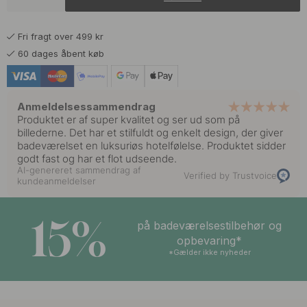
13 kr
15 kr
Conditioner
På lager
Fri fragt over 499 kr
13 kr
15 kr
Dish Wash
60 dages åbent køb
På lager
13 kr
15 kr
Hand Lotion
På lager
Anmeldelsessammendrag
Produktet er af super kvalitet og ser ud som på
13 kr
15 kr
billederne. Det har et stilfuldt og enkelt design, der giver
Hand Sanitizer
På lager
badeværelset en luksuriøs hotelfølelse. Produktet sidder
godt fast og har et flot udseende.
AI-genereret sammendrag af
13 kr
15 kr
Verified by Trustvoice
Shampoo
kundeanmeldelser
På lager
15%
på badeværelsestilbehør og
opbevaring*
*Gælder ikke nyheder