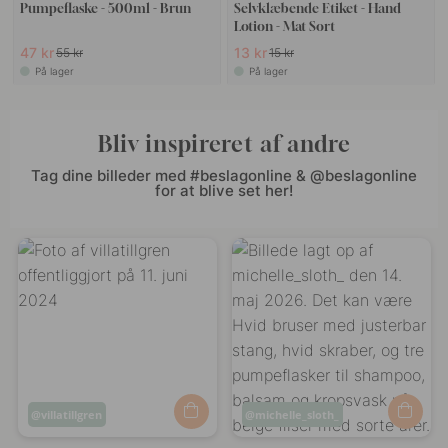
Pumpeflaske - 500ml - Brun
Selvklæbende Etiket - Hand
Lotion - Mat Sort
47 kr
13 kr
55 kr
15 kr
På lager
På lager
Bliv inspireret af andre
Tag dine billeder med #beslagonline & @beslagonline
for at blive set her!
Opslag
villatillgren
Opslag
michelle_sloth_
offentliggjort
offentliggjort