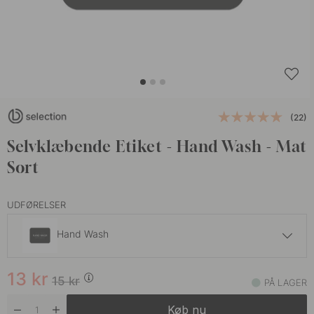
(22)
Selvklæbende Etiket - Hand Wash - Mat
Sort
UDFØRELSER
Hand Wash
13 kr
15 kr
13
kr
Body Wash
15
kr
PÅ LAGER
På lager
Køb nu