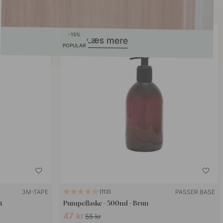
15
POPULAR
3M-TAPE
PASSER BASE
113
t
Pumpeflaske - 500ml - Brun
47 kr
55 kr