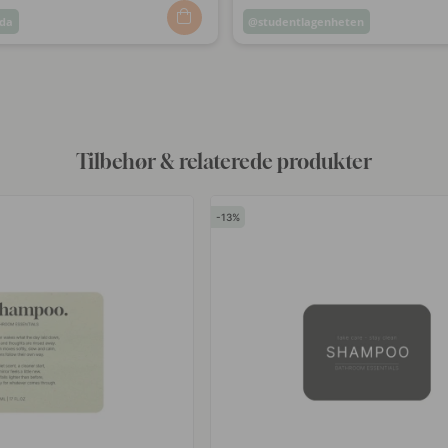
nda
Opslag
studentlagenheten
ggjort
offentliggjort
af
Tilbehør & relaterede produkter
13