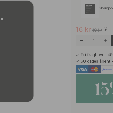
Shampo
16
kr
Body W
19
kr
Body W
Fri fragt over 4
60 dages åbent 
Conditio
1
Conditio
Dish Wa