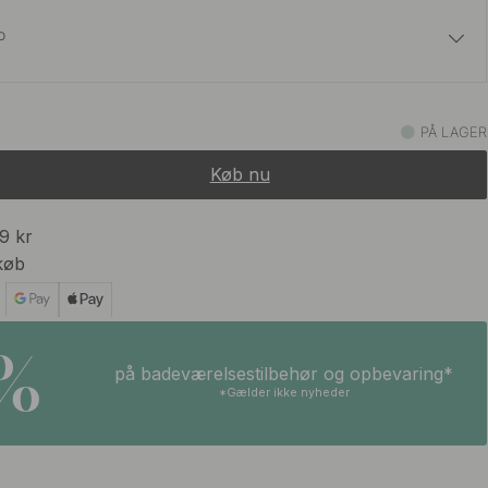
o
16 kr
19 kr
ash
PÅ LAGER
På lager
Køb nu
16 kr
19 kr
ash
På lager
99 kr
køb
16 kr
19 kr
ner
På lager
5%
på badeværelsestilbehør og opbevaring*
16 kr
19 kr
ner
*Gælder ikke nyheder
På lager
16 kr
19 kr
sh