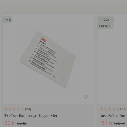
14
20
POPULAR
114
62
3M Overfladerengøringsserviet
Base Sæbe Pumpe
30 kr
151 kr
35 kr
189 kr