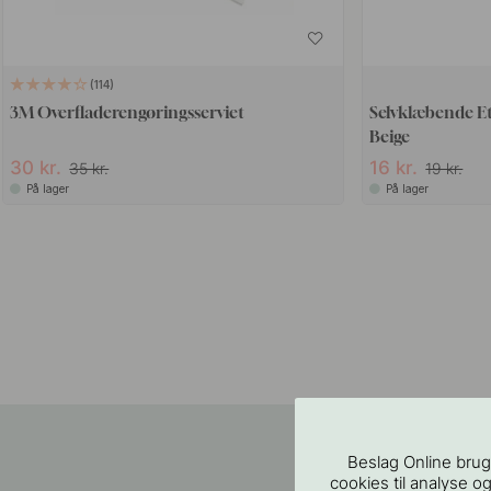
114
3M Overfladerengøringsserviet
Selvklæbende E
Beige
30 kr.
16 kr.
35 kr.
19 kr.
På lager
På lager
Beslag Online brug
cookies til analyse og