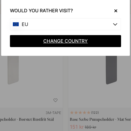
Køb sammen med
WOULD YOU RATHER VISIT?
20
EU
POPULAR
CHANGE COUNTRY
3M-TAPE
122
holder - Børstet Rustfrit Stål
Base Sæbe Pumpeholder - Mat Sor
151 kr
189 kr