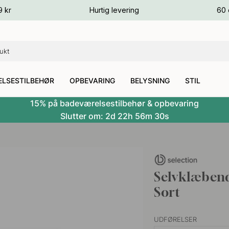
ver
9 kr
Hurtig levering
60 
ver
ver
LSESTILBEHØR
OPBEVARING
BELYSNING
STIL
15% på badeværelsestilbehør & opbevaring
Slutter om:
2d
22h
56m
29s
Selvklæben
Sort
UDFØRELSER