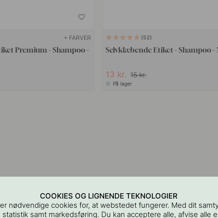
+ FARVER
52
tiket Premium - Shampoo -
Selvklæbende Etiket - Shampoo - 
13 kr.
15 kr.
På lager
COOKIES OG LIGNENDE TEKNOLOGIER
er nødvendige cookies for, at webstedet fungerer. Med dit samt
 statistik samt markedsføring. Du kan acceptere alle, afvise alle el