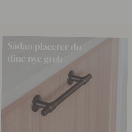
16 kr
19 kr
o
På lager