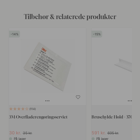
Tilbehør & relaterede produkter
14
15
114
3M Overfladerengøringsserviet
Brusehylde Hold - 370mm
30 kr.
591 kr.
35 kr.
695 kr.
På lager
På lager