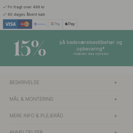
Fri fragt over 499 kr
60 dages åbent køb
15%
på badeværelsestilbehør og
opbevaring*
*Gælder ikke nyheder
BESKRIVELSE
MÅL & MONTERING
MERE INFO & PLEJERÅD
ANMELDELSER