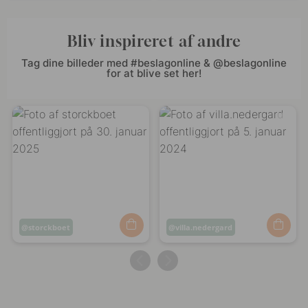
Bliv inspireret af andre
Tag dine billeder med #beslagonline & @beslagonline
for at blive set her!
Opslag
storckboet
Opslag
villa.nedergard
offentliggjort
offentliggjort
af
af