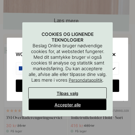
COOKIES OG LIGNENDE
Køb sammen med
TEKNOLOGIER
Beslag Online bruger nødvendige
14
15
cookies for, at webstedet fungerer.
WOULD YOU RATHER VISIT?
Med dit samtykke bruger vi også
cookies til analyse og statistik samt
EU
markedsføring. Du kan acceptere
alle, afvise alle eller tilpasse dine valg.
Læs mere i vores
.
Persondatapolitik
CHANGE COUNTRY
Tilpas valg
Accepter alle
+ STØRRELSER
114
3
3M Overfladerengøringsserviet
Toiletrulleholder Hold - Sort
30 kr
416 kr
35 kr
489 kr
På lager
På lager