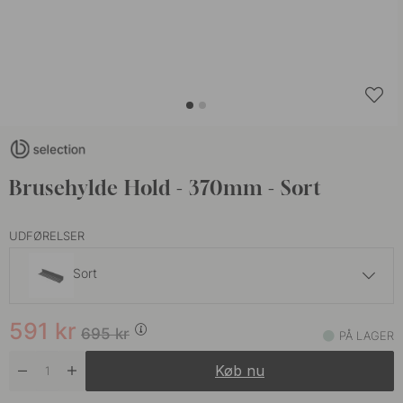
Brusehylde Hold - 370mm - Sort
UDFØRELSER
Sort
591 kr
695 kr
591
kr
Hvid
695
kr
PÅ LAGER
På lager
Køb nu