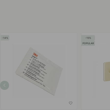
af
af
14
15
POPULAR