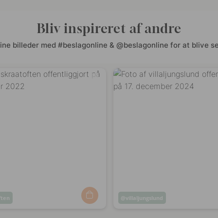
Bliv inspireret af andre
ine billeder med #beslagonline & @beslagonline for at blive se
ften
Opslag
villaljungslund
ggjort
offentliggjort