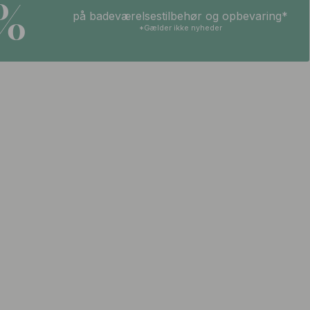
5%
på badeværelsestilbehør og opbevaring*
*Gælder ikke nyheder