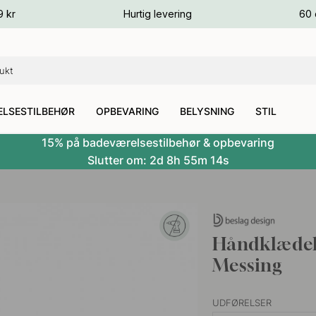
ver
9 kr
Hurtig levering
60 
ver
ver
LSESTILBEHØR
OPBEVARING
BELYSNING
STIL
15% på badeværelsestilbehør & opbevaring
Slutter om:
2d
8h
55m
13s
Håndklædekr
Messing
UDFØRELSER