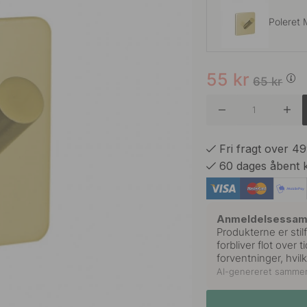
Poleret 
55
kr
Børstet R
65
kr
Krom
Fri fragt over 4
60 dages åbent 
Mat Sor
Anmeldelsessa
Produkterne er stil
forbliver flot over
forventninger, hvilk
AI-genereret samme