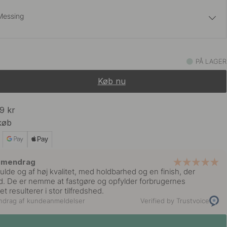
Messing
50 kr
59 kr
ustfrit Stål
PÅ LAGER
På lager
Køb nu
50 kr
59 kr
På lager
99 kr
køb
50 kr
59 kr
t
På lager
mmendrag
fulde og af høj kvalitet, med holdbarhed og en finish, der
 tid. De er nemme at fastgøre og opfylder forbrugernes
et resulterer i stor tilfredshed.
ndrag af kundeanmeldelser
Verified by Trustvoice