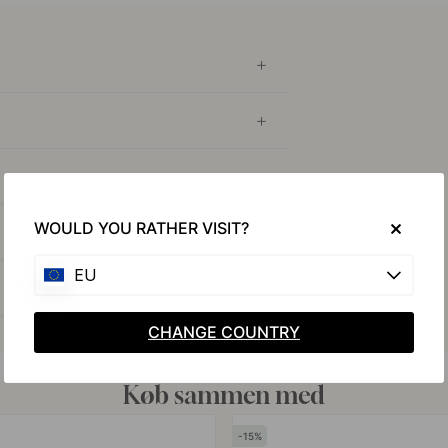
WOULD YOU RATHER VISIT?
EU
CHANGE COUNTRY
Køb sammen med
15