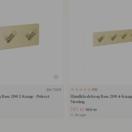
3M-TAPE
13
Base 200 2-Knage - Poleret
Håndklædekrog Base 200 4-Knage 
Messing
161 kr
189 kr
På lager