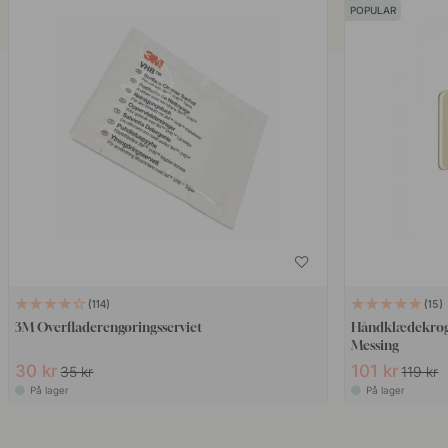
POPULAR
114
15
3M Overfladerengøringsserviet
Håndklædekrog 
Messing
30 kr
101 kr
35 kr
119 kr
På lager
På lager