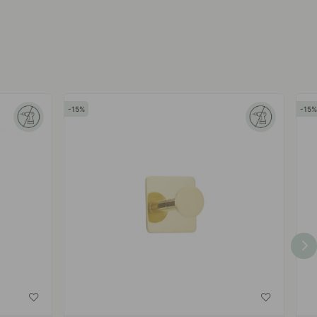
af
af
15
15