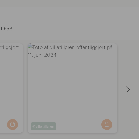
t her!
Opslag
villatillgren
Opsl
besla
offentliggjort
offen