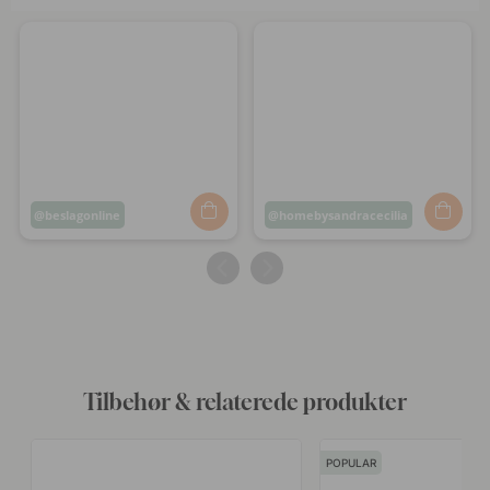
Opslag
beslagonline
Opslag
homebysandracecilia
offentliggjort
offentliggjort
af
af
Tilbehør & relaterede produkter
POPULAR