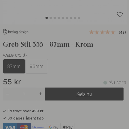
(48)
Greb Stil 555 - 87mm - Krom
VÆLG C/C
87mm
96mm
55
kr
PÅ LAGER
Køb nu
Fri fragt over 499 kr
60 dages åbent køb