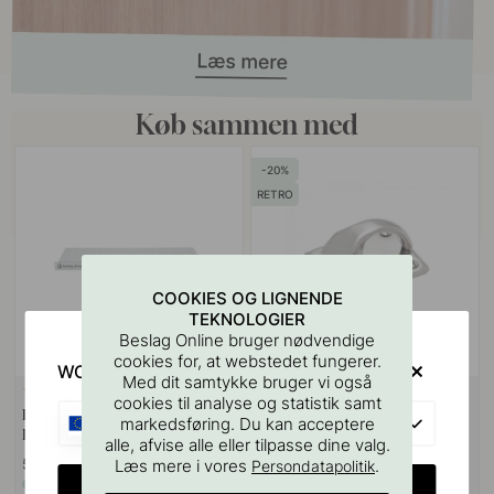
Køb sammen med
20
RETRO
COOKIES OG LIGNENDE
TEKNOLOGIER
Beslag Online bruger nødvendige
cookies for, at webstedet fungerer.
WOULD YOU RATHER VISIT?
Med dit samtykke bruger vi også
127
18
cookies til analyse og statistik samt
Boreskabelonen til Greb &
Greb 5181U Ticka - Rustfrit Stål
EU
markedsføring. Du kan acceptere
Knopper
alle, afvise alle eller tilpasse dine valg.
55 kr
87 kr
Læs mere i vores
.
109 kr
Persondatapolitik
CHANGE COUNTRY
På lager
På lager