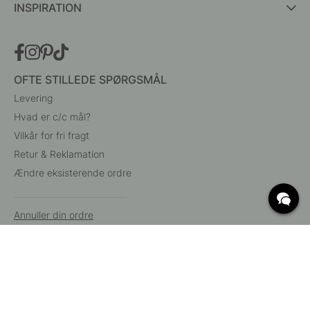
INSPIRATION
OFTE STILLEDE SPØRGSMÅL
Levering
Hvad er c/c mål?
Vilkår for fri fragt
Retur & Reklamation
Ændre eksisterende ordre
Annuller din ordre
Kundeservice
Beslag Online, Inre Kustvägen 32, 269 43 Båstad,