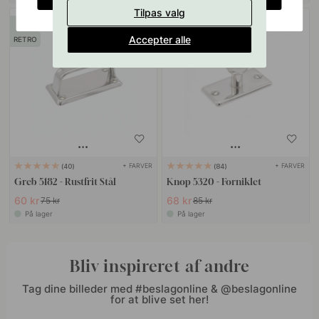
Tilpas valg
20
20
Accepter alle
RETRO
POPULAR
+ FARVER
+ FARVER
40
84
Greb 5182 - Rustfrit Stål
Knop 5320 - Forniklet
60 kr
68 kr
75 kr
85 kr
På lager
På lager
Bliv inspireret af andre
Tag dine billeder med #beslagonline & @beslagonline
for at blive set her!