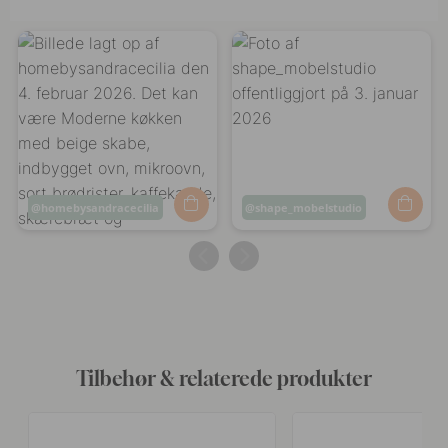
Opslag
homebysandracecilia
Opslag
shape_mobelstudio
offentliggjort
offentliggjort
af
af
Tilbehør & relaterede produkter