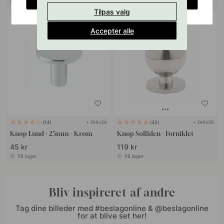
På lager
På lager
Tilpas valg
POPULAR
Accepter alle
+ FARVER
+ FARVER
14
43
Knop Lund - 25mm - Krom
Knop Solliden - Forniklet
45 kr
119 kr
På lager
På lager
Bliv inspireret af andre
Tag dine billeder med #beslagonline & @beslagonline
for at blive set her!