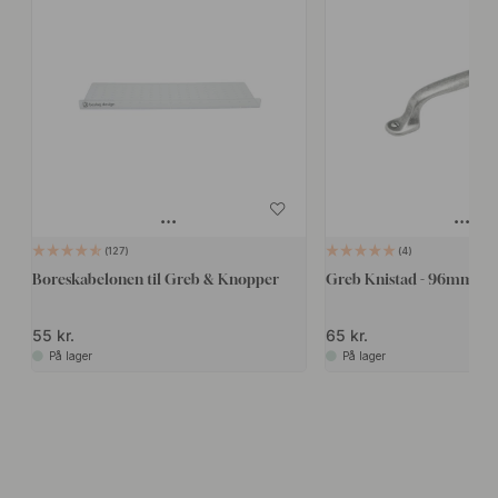
127
4
Boreskabelonen til Greb & Knopper
Greb Knistad - 96mm - T
55 kr.
65 kr.
På lager
På lager