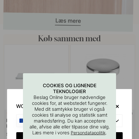
Køb sammen med
COOKIES OG LIGNENDE
TEKNOLOGIER
Beslag Online bruger nødvendige
cookies for, at webstedet fungerer.
WOULD YOU RATHER VISIT?
Med dit samtykke bruger vi også
+ FARVER
127
4
cookies til analyse og statistik samt
EU
Boreskabelonen til Greb &
Knop 2078 - Krom
markedsføring. Du kan acceptere
Knopper
alle, afvise alle eller tilpasse dine valg.
Læs mere i vores
.
Persondatapolitik
55 kr
55 kr
CHANGE COUNTRY