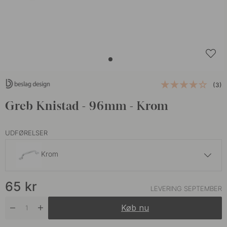
(3)
Greb Knistad - 96mm - Krom
UDFØRELSER
Krom
65 kr
65
kr
Tin
LEVERING SEPTEMBER
På lager
Køb nu