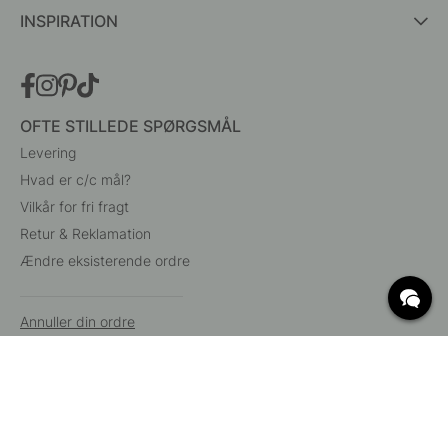
INSPIRATION
OFTE STILLEDE SPØRGSMÅL
Levering
Hvad er c/c mål?
Vilkår for fri fragt
Retur & Reklamation
Ændre eksisterende ordre
Annuller din ordre
Kundeservice
Beslag Online, Inre Kustvägen 32, 269 43 Båstad,