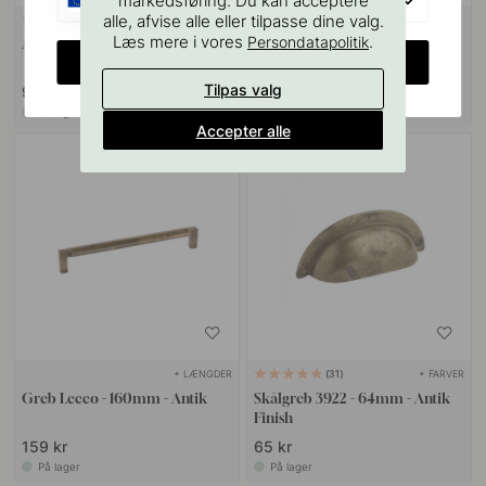
EU
markedsføring. Du kan acceptere
alle, afvise alle eller tilpasse dine valg.
VÆGBESLAG
10
127
Læs mere i vores
.
Persondatapolitik
Ansatsskrue M4x50mm 1stk
Boreskabelonen til Greb &
CHANGE COUNTRY
Knopper
Tilpas valg
9 kr
55 kr
På lager
På lager
Accepter alle
POPULAR
+ LÆNGDER
+ FARVER
31
Greb Lecco - 160mm - Antik
Skålgreb 3922 - 64mm - Antik
Finish
159 kr
65 kr
På lager
På lager