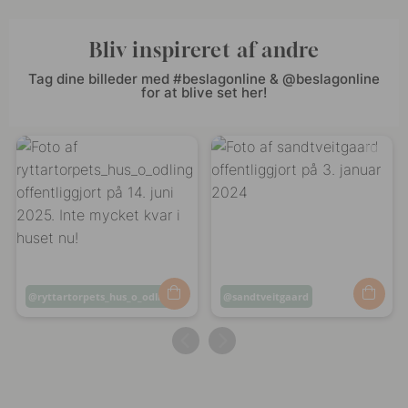
Bliv inspireret af andre
Tag dine billeder med #beslagonline & @beslagonline
for at blive set her!
Opslag
ryttartorpets_hus_o_odling
Opslag
sandtveitgaard
offentliggjort
offentliggjort
af
af