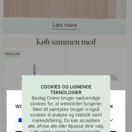
Køb sammen med
POPULAR
COOKIES OG LIGNENDE
TEKNOLOGIER
Beslag Online bruger nødvendige
cookies for, at webstedet fungerer.
WOULD YOU RATHER VISIT?
Med dit samtykke bruger vi også
VÆGBESLAG
10
127
cookies til analyse og statistik samt
EU
Ansatsskrue M4x50mm 1stk
Boreskabelonen til Greb &
markedsføring. Du kan acceptere
Knopper
alle, afvise alle eller tilpasse dine valg.
Læs mere i vores
.
Persondatapolitik