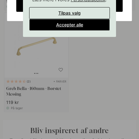
9 kr
55 kr
CHANGE COUNTRY
På lager
På lager
Tilpas valg
Accepter alle
+ FARVER
2
Greb Bella - 160mm - Børstet
Messing
119 kr
På lager
Bliv inspireret af andre