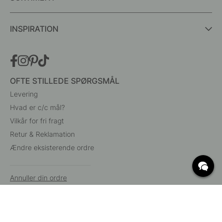
INSPIRATION
OFTE STILLEDE SPØRGSMÅL
Levering
Hvad er c/c mål?
Vilkår for fri fragt
Retur & Reklamation
Ændre eksisterende ordre
Annuller din ordre
Kundeservice