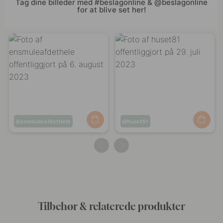
Tag dine billeder med #beslagonline & @beslagonline
for at blive set her!
Opslag
ensmuleafdethele
Opslag
huset81
offentliggjort
offentliggjort
af
af
Tilbehør & relaterede produkter