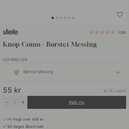
(33)
Knop Como - Børstet Messing
UDFØRELSER
Børstet Messing
36 kr
45 kr
55
kr
Krom
PÅ LAGER
På lager
Køb nu
36 kr
45 kr
Mat Sort
På lager
Fri fragt over 499 kr
45 kr
Rustfrit Stål Finish
60 dages åbent køb
På lager