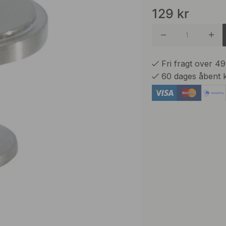
129
kr
Brunet 
Børstet
Fri fragt over 4
60 dages åbent 
Forniklet
Mat Sor
Messing