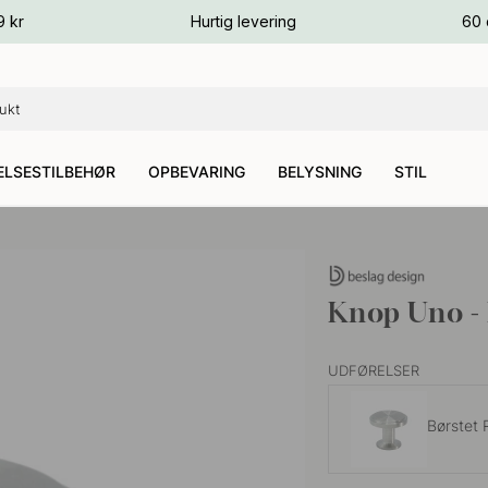
ver
9 kr
Hurtig levering
60 
ver
ver
LSESTILBEHØR
OPBEVARING
BELYSNING
STIL
Knop Uno - 
UDFØRELSER
Børstet R