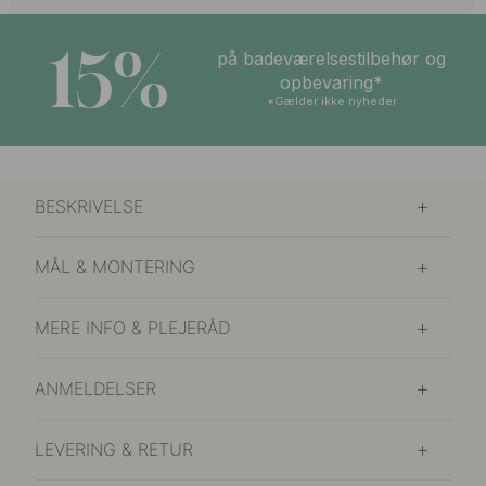
15%
på badeværelsestilbehør og
opbevaring*
*Gælder ikke nyheder
BESKRIVELSE
MÅL & MONTERING
MERE INFO & PLEJERÅD
ANMELDELSER
LEVERING & RETUR