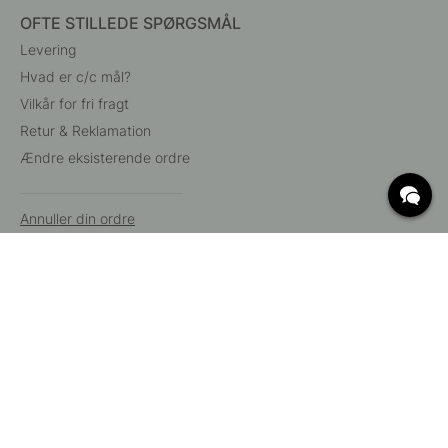
OFTE STILLEDE SPØRGSMÅL
Levering
Hvad er c/c mål?
Vilkår for fri fragt
Retur & Reklamation
Ændre eksisterende ordre
Annuller din ordre
Kundeservice
Beslag Online, Inre Kustvägen 32, 269 43 Båstad,
Sverige
© 2015 - 2026 Copyright BeslagOnline i Båstad AB. CVR-nummer:
12908865