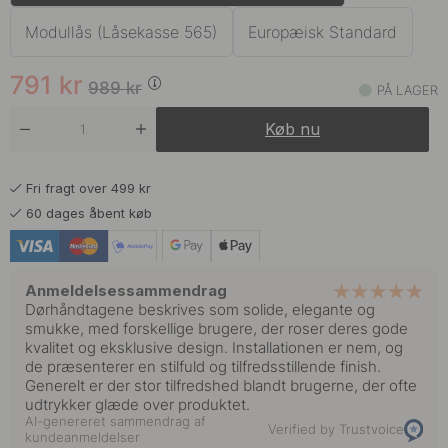
791 kr
989 kr
Messing
På lager
Modullås (Låsekasse 565)
Europæisk Standard
839 kr
1 049 kr
Mørk Bronze
791
kr
På lager
989
kr
PÅ LAGER
791 kr
Køb nu
989 kr
Rustfrit Stål Finish
På lager
Fri fragt over 499 kr
60 dages åbent køb
Anmeldelsessammendrag
Dørhåndtagene beskrives som solide, elegante og
smukke, med forskellige brugere, der roser deres gode
kvalitet og eksklusive design. Installationen er nem, og
de præsenterer en stilfuld og tilfredsstillende finish.
Generelt er der stor tilfredshed blandt brugerne, der ofte
udtrykker glæde over produktet.
AI-genereret sammendrag af
Verified by Trustvoice
kundeanmeldelser