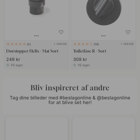
+ FARVER
+ FARVER
3
18
Dørstopper Helix - Mat Sort
Toiletlåse R - Sort
249 kr
309 kr
På lager
På lager
Bliv inspireret af andre
Tag dine billeder med #beslagonline & @beslagonline
for at blive set her!