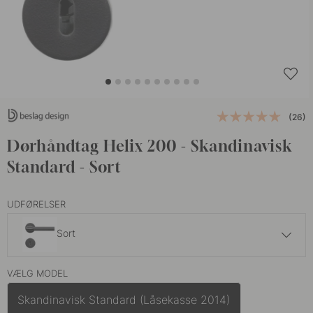
(26)
Dørhåndtag Helix 200 - Skandinavisk
Standard - Sort
UDFØRELSER
Sort
989 kr
VÆLG MODEL
Antik Bronze
På lager
Skandinavisk Standard (Låsekasse 2014)