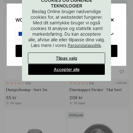
COOKIES OG LIGNENDE
TEKNOLOGIER
Køb sammen med
Beslag Online bruger nødvendige
cookies for, at webstedet fungerer.
WOULD YOU RATHER VISIT?
Med dit samtykke bruger vi også
POPULAR
cookies til analyse og statistik samt
EU
markedsføring. Du kan acceptere
alle, afvise alle eller tilpasse dine valg.
Læs mere i vores
.
Persondatapolitik
CHANGE COUNTRY
Tilpas valg
Accepter alle
+ FARVER
22
14
Dørgrebsstop - Sort 3st
Dørstopper Dexter - Mat Sort
55 kr
209 kr
På lager
På lager
POPULAR