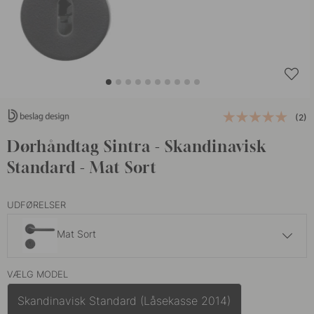
(2)
Dørhåndtag Sintra - Skandinavisk
Standard - Mat Sort
UDFØRELSER
Mat Sort
989 kr
VÆLG MODEL
Rustfrit Stål Finish
På lager
Skandinavisk Standard (Låsekasse 2014)