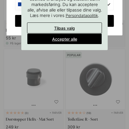
EU
markedsføring. Du kan acceptere
alle, afvise alle eller tilpasse dine valg.
Læs mere i vores
.
Persondatapolitik
CHANGE COUNTRY
+ FARVER
22
14
Tilpas valg
Dørgrebsstop - Sort 3st
Dørstopper Dexter - Mat Sort
55 kr
209 kr
Accepter alle
På lager
På lager
POPULAR
+ FARVER
+ FARVER
3
18
Dørstopper Helix - Mat Sort
Toiletlåse R - Sort
249 kr
309 kr