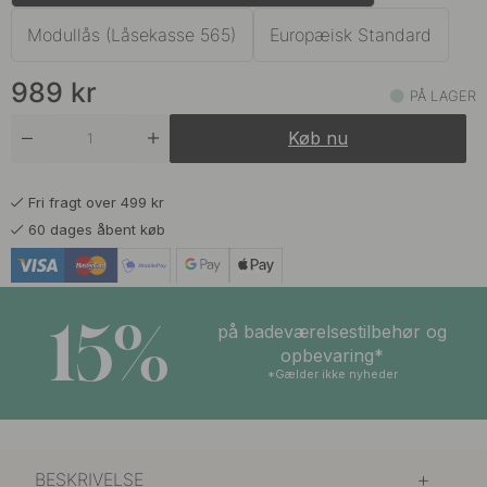
Modullås (Låsekasse 565)
Europæisk Standard
989
kr
PÅ LAGER
Køb nu
Fri fragt over 499 kr
60 dages åbent køb
15%
på badeværelsestilbehør og
opbevaring*
*Gælder ikke nyheder
BESKRIVELSE