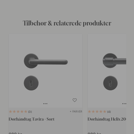
Tilbehør & relaterede produkter
+ FARVER
3
4
Dørhåndtag Tavira - Sort
Dørhåndtag Helix 200 Pla