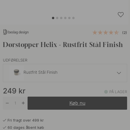
(2)
Dørstopper Helix - Rustfrit Stål Finish
UDFØRELSER
Rustfrit Stål Finish
249 kr
249
kr
Antik Bronze
PÅ LAGER
På lager
Køb nu
249 kr
Mat Sort
På lager
Fri fragt over 499 kr
249 kr
Messing
60 dages åbent køb
På lager