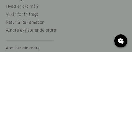
Hvad er c/c mål?
Vilkår for fri fragt
Retur & Reklamation
Ændre eksisterende ordre
Annuller din ordre
Kundeservice
Beslag Online, Inre Kustvägen 32, 269 43 Båstad,
Sverige
© 2015 - 2026 Copyright BeslagOnline i Båstad AB. CVR-nummer:
12908865