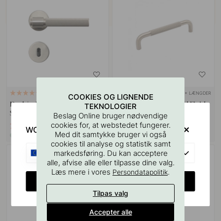
+ FARVER
+ LÆNGDER
14
17
COOKIES OG LIGNENDE
Dørhåndtag Helix 200 - Rustfrit
Greb Helix - Rustfrit Stål Finish
TEKNOLOGIER
Stål Finish
Beslag Online bruger nødvendige
cookies for, at webstedet fungerer.
791 kr
189 kr
989 kr
WOULD YOU RATHER VISIT?
Med dit samtykke bruger vi også
På lager
På lager
cookies til analyse og statistik samt
EU
markedsføring. Du kan acceptere
POPULAR
alle, afvise alle eller tilpasse dine valg.
Læs mere i vores
.
Persondatapolitik
CHANGE COUNTRY
Tilpas valg
Accepter alle