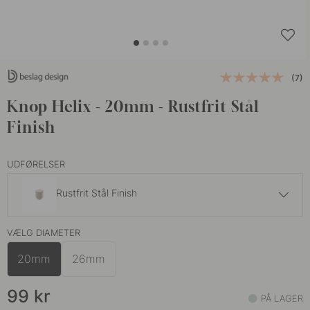
(7)
Knop Helix - 20mm - Rustfrit Stål
Finish
UDFØRELSER
Rustfrit Stål Finish
109 kr
VÆLG DIAMETER
Mørk Bronze
På lager
20mm
26mm
109 kr
Antik Bronze
På lager
99
kr
PÅ LAGER