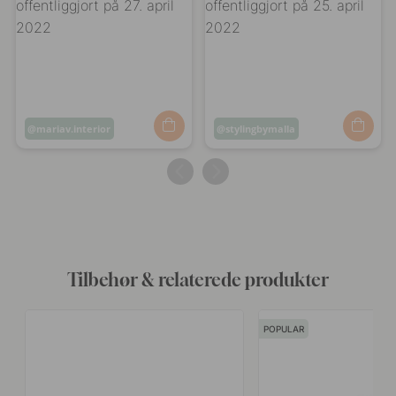
Opslag
mariav.interior
Opslag
stylingbymalla
offentliggjort
offentliggjort
af
af
Tilbehør & relaterede produkter
POPULAR