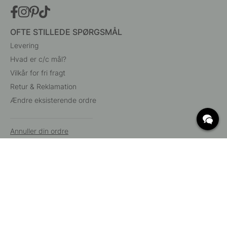
OFTE STILLEDE SPØRGSMÅL
Levering
Hvad er c/c mål?
Vilkår for fri fragt
Retur & Reklamation
Ændre eksisterende ordre
Annuller din ordre
Kundeservice
Beslag Online, Inre Kustvägen 32, 269 43 Båstad,
Sverige
© 2015 - 2026 Copyright BeslagOnline i Båstad AB. CVR-nummer: