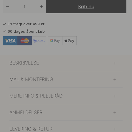
99 kr
Mat Sort
Køb nu
På lager
109 kr
Messing
Fri fragt over 499 kr
På lager
60 dages åbent køb
BESKRIVELSE
MÅL & MONTERING
MERE INFO & PLEJERÅD
ANMELDELSER
LEVERING & RETUR