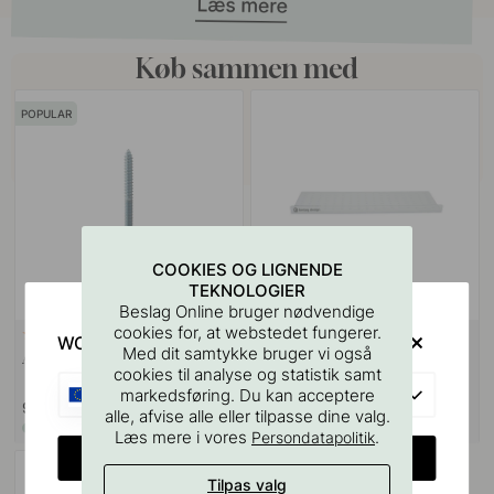
Køb sammen med
POPULAR
COOKIES OG LIGNENDE
TEKNOLOGIER
Beslag Online bruger nødvendige
cookies for, at webstedet fungerer.
VÆGBESLAG
9
127
WOULD YOU RATHER VISIT?
Med dit samtykke bruger vi også
Ansatsskrue M4x50mm 1stk
Boreskabelonen til Greb &
cookies til analyse og statistik samt
Knopper
EU
markedsføring. Du kan acceptere
9 kr
55 kr
alle, afvise alle eller tilpasse dine valg.
På lager
På lager
Læs mere i vores
.
Persondatapolitik
CHANGE COUNTRY
Tilpas valg