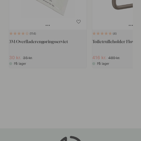
114
4
3M Overfladerengøringsserviet
Toiletrulleholder Flow - 
30 kr.
416 kr.
35 kr.
489 kr.
På lager
På lager