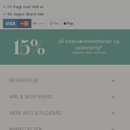
Fri fragt over 499 kr
356 kr
419 kr
Poleret Krom
60 dages åbent køb
På lager
15%
på badeværelsestilbehør og
opbevaring*
*Gælder ikke nyheder
BESKRIVELSE
MÅL & MONTERING
MERE INFO & PLEJERÅD
ANMELDELSER