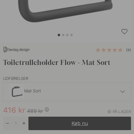
(1)
Toiletrulleholder Flow - Mat Sort
UDFØRELSER
Mat Sort
416 kr
489 kr
416
kr
Brunet Messing
489
kr
PÅ LAGER
På lager
Køb nu
416 kr
489 kr
Børstet Nikkel
På lager