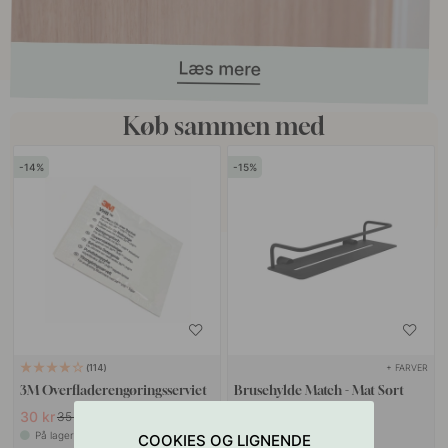
Køb sammen med
14
15
+ FARVER
114
3M Overfladerengøringsserviet
Brusehylde Match - Mat Sort
30 kr
594 kr
35 kr
699 kr
På lager
På lager
COOKIES OG LIGNENDE