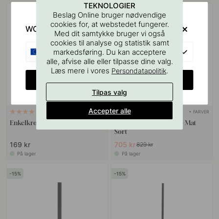
TEKNOLOGIER
Beslag Online bruger nødvendige
15
cookies for, at webstedet fungerer.
WOULD YOU RATHER VISIT?
Med dit samtykke bruger vi også
cookies til analyse og statistik samt
EU
markedsføring. Du kan acceptere
alle, afvise alle eller tilpasse dine valg.
Læs mere i vores
.
Persondatapolitik
CHANGE COUNTRY
Tilpas valg
Accepter alle
+ FARVER
+ FARVER
1
Enkelkrog Flow - Mat Sort
Håndklædestang Flow - Mat
Sort
169 kr
705 kr
829 kr
På lager
På lager
15
15