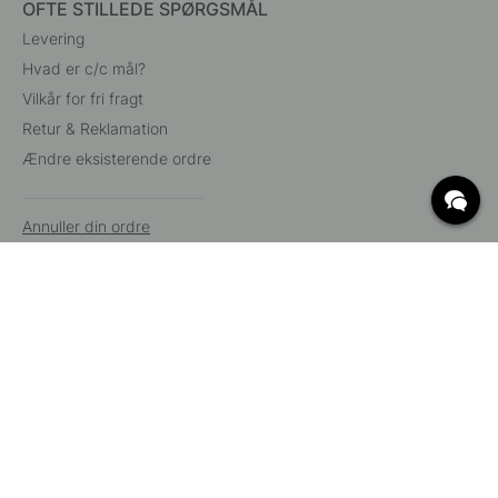
OFTE STILLEDE SPØRGSMÅL
Levering
Hvad er c/c mål?
Vilkår for fri fragt
Retur & Reklamation
Ændre eksisterende ordre
Annuller din ordre
Kundeservice
Beslag Online, Inre Kustvägen 32, 269 43 Båstad,
Sverige
© 2015 - 2026 Copyright BeslagOnline i Båstad AB. CVR-nummer:
12908865