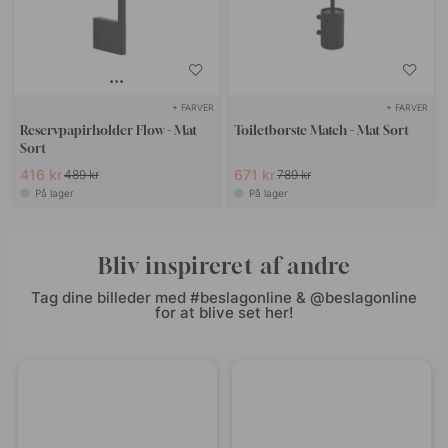
+ FARVER
+ FARVER
Reservpapirholder Flow - Mat
Toiletbørste Match - Mat Sort
Sort
416 kr
671 kr
489 kr
789 kr
På lager
På lager
Bliv inspireret af andre
Tag dine billeder med #beslagonline & @beslagonline
for at blive set her!