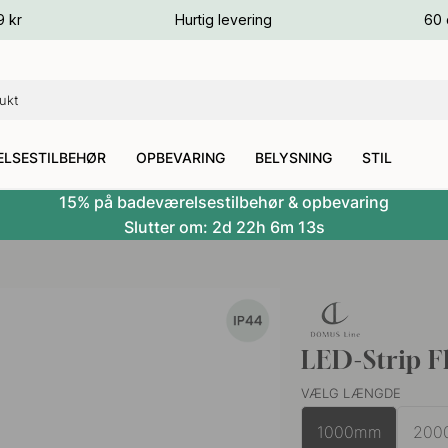
ver
9 kr
Hurtig levering
60 
ver
ver
LSESTILBEHØR
OPBEVARING
BELYSNING
STIL
15% på badeværelsestilbehør & opbevaring
Slutter om:
2d
22h
6m
12s
LED-Strip F
VÆLG LÆNGDE
1000mm
200