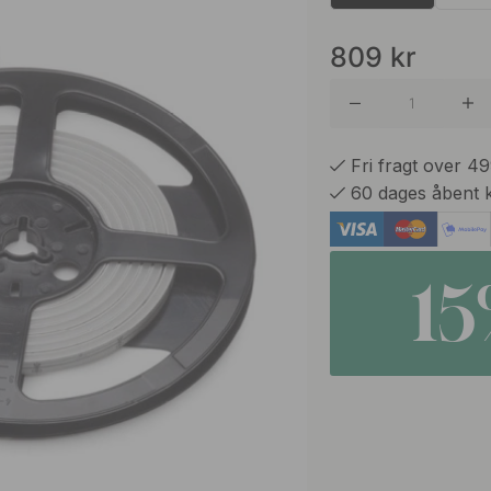
809
kr
Fri fragt over 4
60 dages åbent 
1