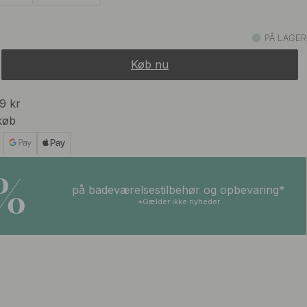
PÅ LAGER
Køb nu
99 kr
køb
5%
på badeværelsestilbehør og opbevaring*
*Gælder ikke nyheder