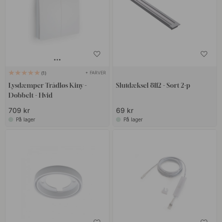
+ FARVER
1
Lysdæmper Trådløs Kiny -
Slutdæksel 8112 - Sort 2-p
Dobbelt - Hvid
709 kr
69 kr
På lager
På lager