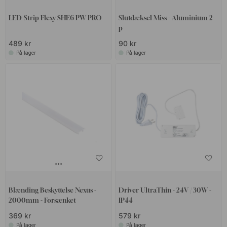
LED-Strip Flexy SHE6 PW PRO
Slutdæksel Miss - Aluminium 2-
p
489 kr
90 kr
På lager
På lager
Blænding Beskyttelse Nexus -
Driver UltraThin - 24V / 30W -
2000mm - Forsænket
IP44
369 kr
579 kr
På lager
På lager