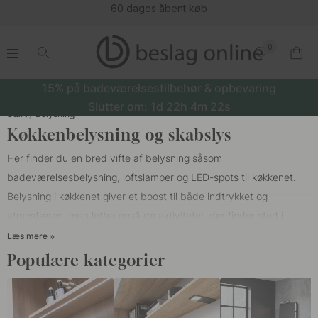
60 dages åbent køb
0
.
.
.
.
15% på badeværelsestilbehør & opbevaring
Slutter om:
1d
22h
4m
21s
Start
Belysning
Køkkenbelysning og skabslys
Her finder du en bred vifte af belysning såsom
badeværelsesbelysning, loftslamper
og
LED-spots
til køkkenet.
Belysning i køkkenet giver et boost til både indtrykket og
atmosfæren, men letter også de aktiviteter, der finder sted i
køkkenet. For eksempel lægger god arbejdsbelysning under
Læs mere
køkkenskabe værdi for det faktum, at flere overflader virkelig
Populære kategorier
kommer i brug. Køkkenet er et af værelserne i hjemmet med de
højeste belysningskrav, det skal ikke kun være pænt og
behageligt, men også arbejde til en række forskellige anvendelser.