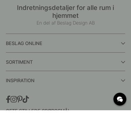
Indretningsdetaljer for alle rum i
hjemmet
En del af Beslag Design AB
BESLAG ONLINE
SORTIMENT
INSPIRATION
OFTE STILLEDE SPØRGSMÅL
Levering
Hvad er c/c mål?