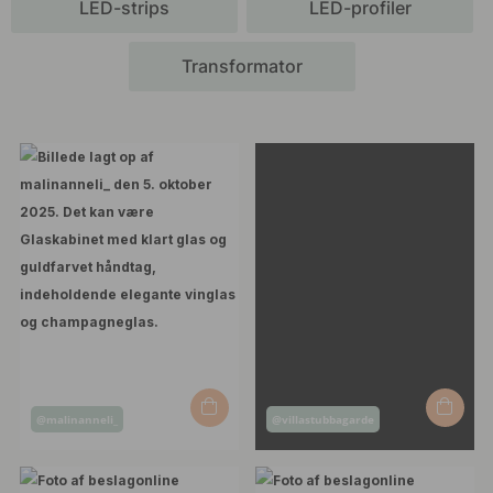
LED-strips
LED-profiler
Transformator
Opslag
Opslag
@malinanneli_
@villastubbagarde
offentliggjort
offentliggjort
af
af