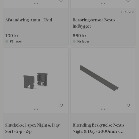
+ FARVER
Afstandsring Atom - Hvid
Berøringssensor Nexus -
Indbygget
109 kr
669 kr
På lager
På lager
Slutdæksel ​​​​Apex Night & Day -
Blænding Beskyttelse Nexus
Sort - 2-p + 2-p
Night & Day - 2000mm -
Overflademonteret