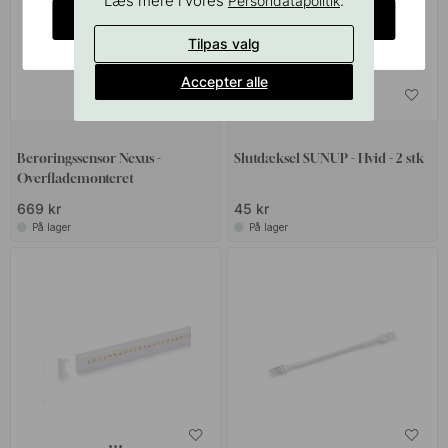
Læs mere i vores
.
Persondatapolitik
CHANGE COUNTRY
Tilpas valg
Accepter alle
Berøringssensor Nexus -
Slutdæksel SUNUP - Hvid - 2 stk
Overflademonteret
669 kr
45 kr
På lager
På lager