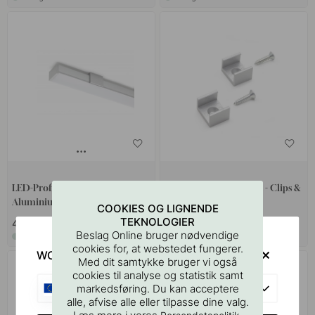
LED-Profil Twig XA - 2000mm -
Monteringssæt Twig XA - Clips &
Aluminium
Tape
COOKIES OG LIGNENDE
TEKNOLOGIER
439 kr
70 kr
Beslag Online bruger nødvendige
På lager
På lager
cookies for, at webstedet fungerer.
WOULD YOU RATHER VISIT?
Med dit samtykke bruger vi også
cookies til analyse og statistik samt
EU
markedsføring. Du kan acceptere
alle, afvise alle eller tilpasse dine valg.