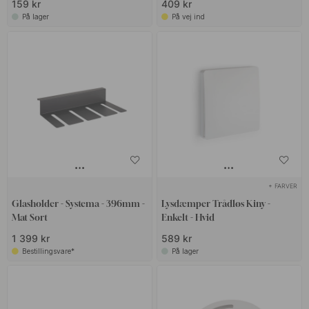
159 kr
409 kr
På lager
På vej ind
+ FARVER
Glasholder - Systema - 396mm -
Lysdæmper Trådløs Kiny -
Mat Sort
Enkelt - Hvid
1 399 kr
589 kr
Bestillingsvare*
På lager