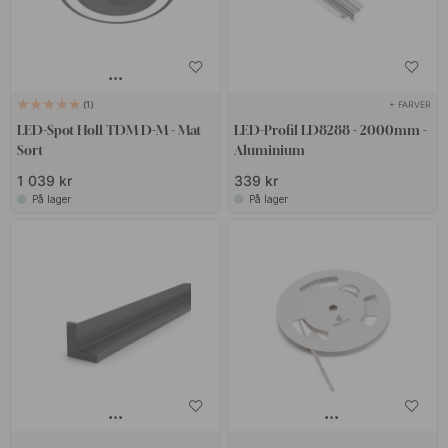
+ FARVER
1
LED-Spot Holl TDM D-M - Mat
LED-Profil LD8288 - 2000mm -
Sort
Aluminium
1 039 kr
339 kr
På lager
På lager