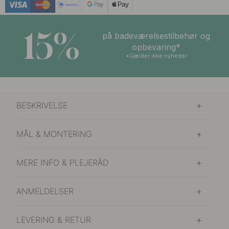
15%
på badeværelsestilbehør og
opbevaring*
*Gælder ikke nyheder
BESKRIVELSE
MÅL & MONTERING
MERE INFO & PLEJERÅD
ANMELDELSER
LEVERING & RETUR