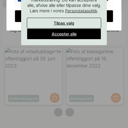
alle, afvise alle eller tilpasse dine valg.
Læs mere i vores
.
Persondatapolitik
CHANGE COUNTRY
Bliv inspireret af andre
Tilpas valg
Tag dine billeder med #beslagonline & @beslagonline
Accepter alle
for at blive set her!
Opslag
villastubbagarde
Opslag
beslagonline
offentliggjort
offentliggjort
af
af