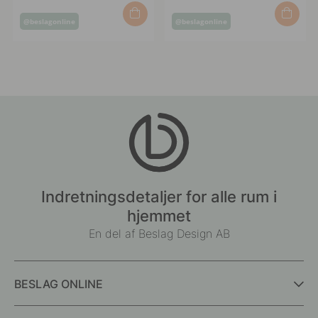
Opslag
Opslag
@beslagonline
@beslagonline
offentliggjort
offentliggjort
af
af
Indretningsdetaljer for alle rum i
hjemmet
En del af Beslag Design AB
BESLAG ONLINE