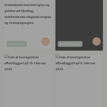
Opslag
Opslag
@malinanneli_
@villastubbagarde
offentliggjort
offentliggjort
af
af