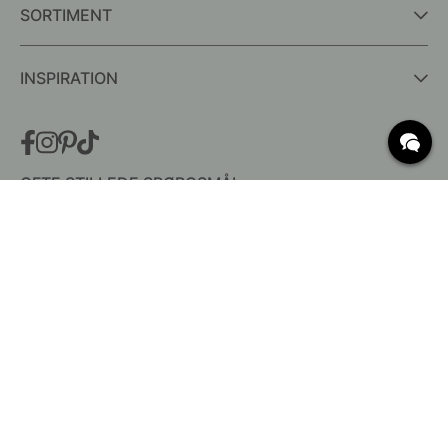
SORTIMENT
INSPIRATION
OFTE STILLEDE SPØRGSMÅL
Levering
Hvad er c/c mål?
Vilkår for fri fragt
Retur & Reklamation
Ændre eksisterende ordre
Annuller din ordre
Kundeservice