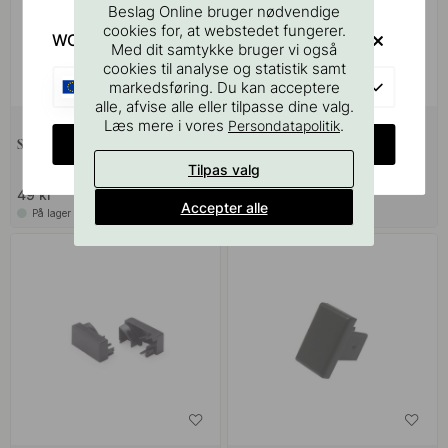
Beslag Online bruger nødvendige
cookies for, at webstedet fungerer.
WOULD YOU RATHER VISIT?
Med dit samtykke bruger vi også
cookies til analyse og statistik samt
EU
markedsføring. Du kan acceptere
alle, afvise alle eller tilpasse dine valg.
Læs mere i vores
.
Persondatapolitik
CHANGE COUNTRY
Slutdæksel Nubo - Hvid - 2 stk
Blænding Beskyttelse LD8288 -
2000mm - Opal
Tilpas valg
49 kr
329 kr
Accepter alle
På lager
På lager