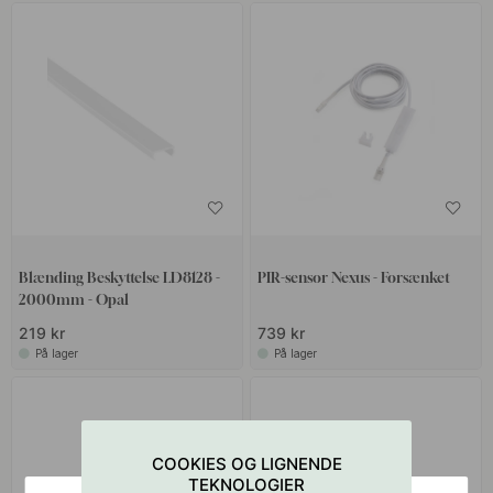
Blænding Beskyttelse LD8128 -
PIR-sensor Nexus - Forsænket
2000mm - Opal
219 kr
739 kr
På lager
På lager
COOKIES OG LIGNENDE
TEKNOLOGIER