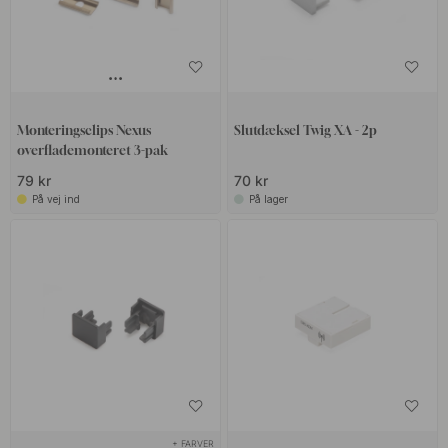
Monteringsclips Nexus
Slutdæksel ​​​​Twig XA - 2p
overflademonteret 3-pak
79 kr
70 kr
På vej ind
På lager
+ FARVER