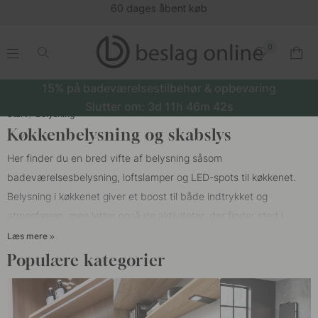
60 dages åbent køb
0
.
.
.
.
15% på badeværelsestilbehør & opbevaring
Slutter om:
3d
11h
46m
41s
Start
Belysning
Køkkenbelysning og skabslys
Her finder du en bred vifte af belysning såsom
badeværelsesbelysning, loftslamper
og
LED-spots
til køkkenet.
Belysning i køkkenet giver et boost til både indtrykket og
atmosfæren, men letter også de aktiviteter, der finder sted i
køkkenet. For eksempel lægger god arbejdsbelysning under
Læs mere
køkkenskabe værdi for det faktum, at flere overflader virkelig
Populære kategorier
kommer i brug. Køkkenet er et af værelserne i hjemmet med de
højeste belysningskrav, det skal ikke kun være pænt og
behageligt, men også arbejde til en række forskellige anvendelser.