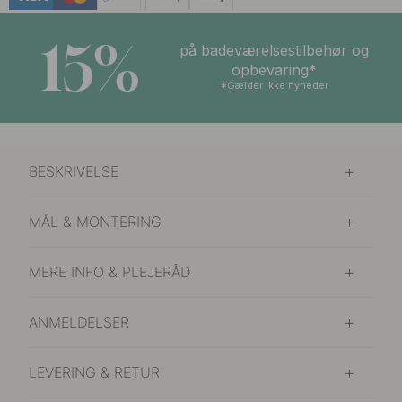
15%
på badeværelsestilbehør og
opbevaring*
*Gælder ikke nyheder
BESKRIVELSE
MÅL & MONTERING
MERE INFO & PLEJERÅD
ANMELDELSER
LEVERING & RETUR