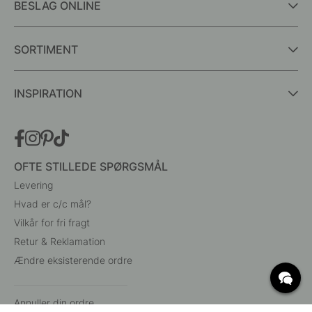
BESLAG ONLINE
SORTIMENT
INSPIRATION
OFTE STILLEDE SPØRGSMÅL
Levering
Hvad er c/c mål?
Vilkår for fri fragt
Retur & Reklamation
Ændre eksisterende ordre
Annuller din ordre