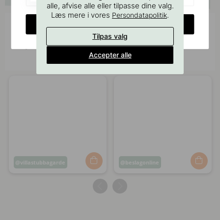
alle, afvise alle eller tilpasse dine valg.
Læs mere i vores
.
Persondatapolitik
CHANGE COUNTRY
Bliv inspireret af andre
Tilpas valg
Tag dine billeder med #beslagonline & @beslagonline
for at blive set her!
Accepter alle
Opslag
villastubbagarde
Opslag
beslagonline
offentliggjort
offentliggjort
af
af