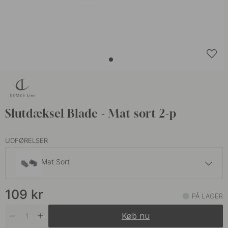
Slutdæksel Blade - Mat sort 2-p
UDFØRELSER
Mat Sort
109 kr
109
kr
Aluminium
PÅ LAGER
På lager
Køb nu