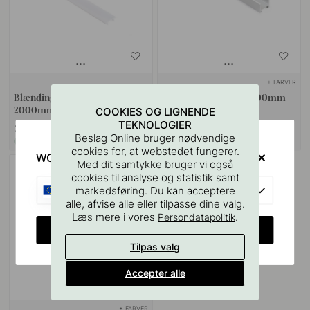
+ FARVER
Blænding Beskyttelse Nexus -
LED-Profile Nexus - 2000mm -
2000mm - Forsænket
Aluminium
COOKIES OG LIGNENDE
TEKNOLOGIER
369 kr
439 kr
Beslag Online bruger nødvendige
På lager
På lager
cookies for, at webstedet fungerer.
WOULD YOU RATHER VISIT?
Med dit samtykke bruger vi også
cookies til analyse og statistik samt
EU
markedsføring. Du kan acceptere
alle, afvise alle eller tilpasse dine valg.
Læs mere i vores
.
Persondatapolitik
CHANGE COUNTRY
Tilpas valg
Accepter alle
+ FARVER