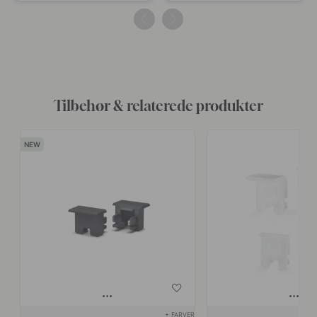
offentliggjort
offentliggjort
af
af
Tilbehør & relaterede produkter
+ FARVER