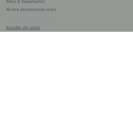
Retur & Reklamation
Ændre eksisterende ordre
Annuller din ordre
Kundeservice
Beslag Online, Inre Kustvägen 32, 269 43 Båstad,
Sverige
© 2015 - 2026 Copyright BeslagOnline i Båstad AB. CVR-nummer:
12908865