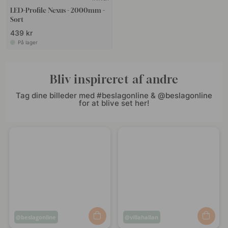
LED-Profile Nexus - 2000mm -
Sort
439 kr
På lager
Bliv inspireret af andre
Tag dine billeder med #beslagonline & @beslagonline
for at blive set her!
Opslag
beslagonline
Opslag
villahallan