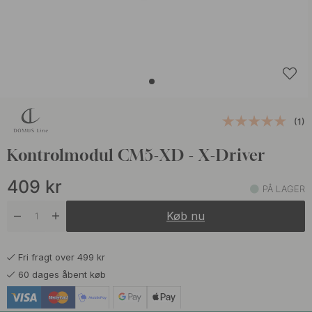
(1)
Kontrolmodul CM5-XD - X-Driver
409
kr
PÅ LAGER
Køb nu
Fri fragt over 499 kr
60 dages åbent køb