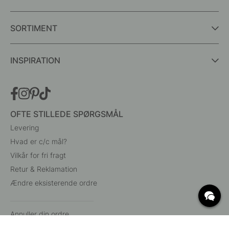
SORTIMENT
INSPIRATION
OFTE STILLEDE SPØRGSMÅL
Levering
Hvad er c/c mål?
Vilkår for fri fragt
Retur & Reklamation
Ændre eksisterende ordre
Annuller din ordre