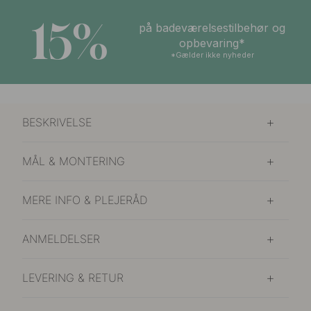
15%
på badeværelsestilbehør og
opbevaring*
*Gælder ikke nyheder
BESKRIVELSE
MÅL & MONTERING
MERE INFO & PLEJERÅD
ANMELDELSER
LEVERING & RETUR