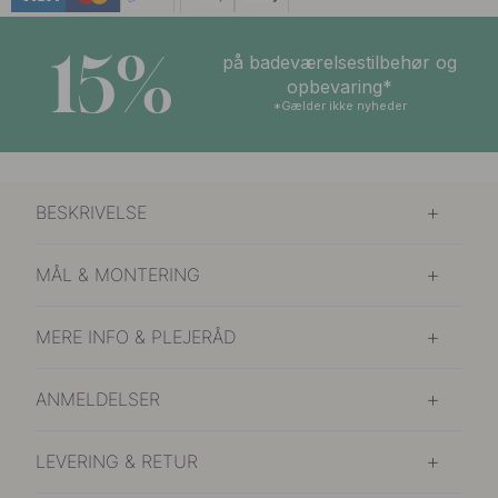
15%
på badeværelsestilbehør og
opbevaring*
*Gælder ikke nyheder
BESKRIVELSE
MÅL & MONTERING
MERE INFO & PLEJERÅD
ANMELDELSER
LEVERING & RETUR