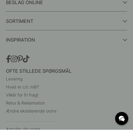
BESLAG ONLINE
SORTIMENT
INSPIRATION
OFTE STILLEDE SPØRGSMÅL
Levering
Hvad er c/c mål?
Vilkår for fri fragt
Retur & Reklamation
Ændre eksisterende ordre
Annuller din ordre