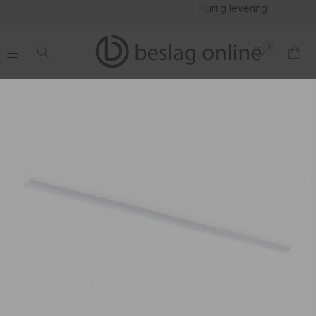
Hurtig levering
0
.
.
.
.
Blænding Beskyttelse Micy - 2000mm - Opal