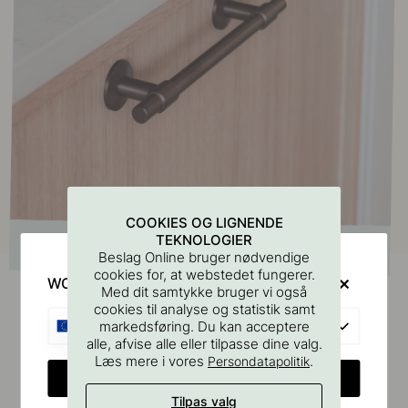
COOKIES OG LIGNENDE
TEKNOLOGIER
Beslag Online bruger nødvendige
cookies for, at webstedet fungerer.
WOULD YOU RATHER VISIT?
Med dit samtykke bruger vi også
cookies til analyse og statistik samt
EU
markedsføring. Du kan acceptere
Tilbehør & relaterede produkter
alle, afvise alle eller tilpasse dine valg.
Læs mere i vores
.
Persondatapolitik
CHANGE COUNTRY
Tilpas valg