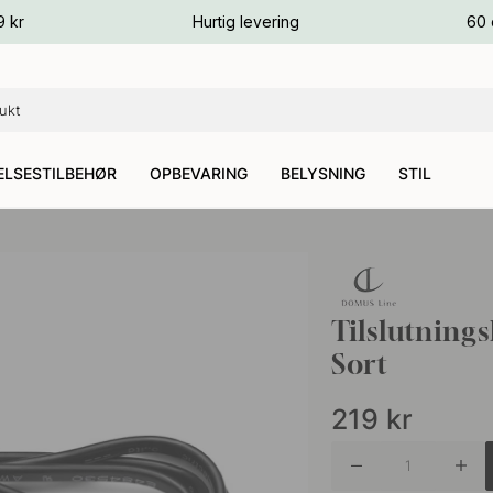
ver
9 kr
Hurtig levering
60 
ver
ver
LSESTILBEHØR
OPBEVARING
BELYSNING
STIL
Tilslutning
Sort
219
kr