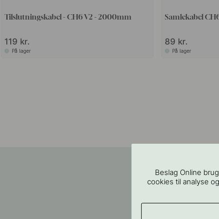
Tilslutningskabel - CH6 V2 - 2000mm
Samlekabel CH
119 kr.
89 kr.
På lager
På lager
Beslag Online brug
cookies til analyse og