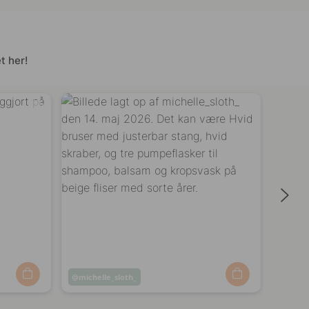
t her!
Opslag
michelle_sloth_
Opsl
shap
offentliggjort
offen