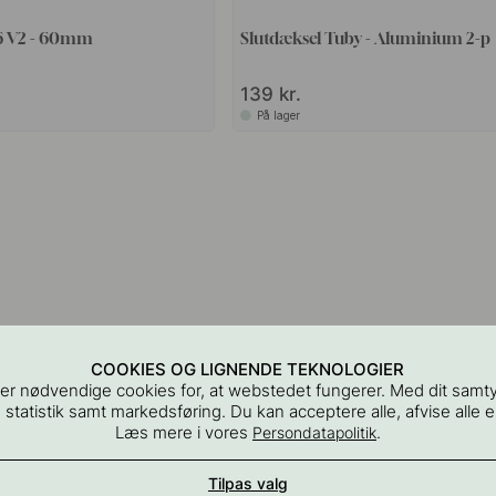
6 V2 - 60mm
Slutdæksel Tuby - Aluminium 2-p
139 kr.
På lager
COOKIES OG LIGNENDE TEKNOLOGIER
er nødvendige cookies for, at webstedet fungerer. Med dit samt
 statistik samt markedsføring. Du kan acceptere alle, afvise alle el
Læs mere i vores
.
Persondatapolitik
Tilpas valg