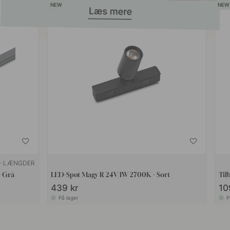
+ LÆNGDER
- Grå
LED-Spot Magy R 24V/1W 2700K - Sort
Til
439 kr
10
På lager
P