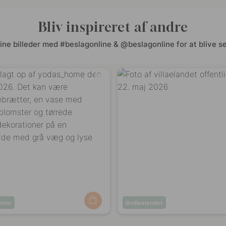
Bliv inspireret af andre
ine billeder med #beslagonline & @beslagonline for at blive se
home
Opslag
villaelandet
ggjort
offentliggjort