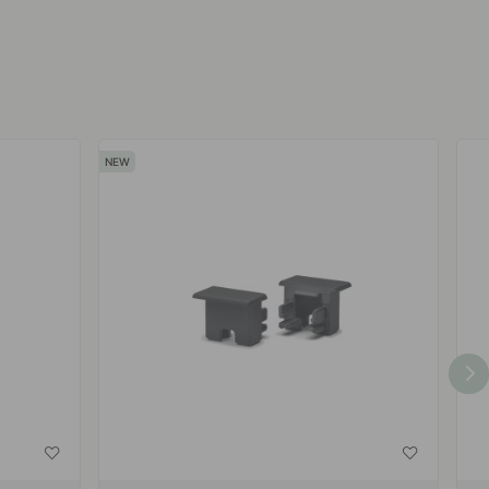
af
af