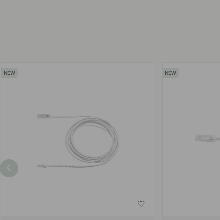
af
af