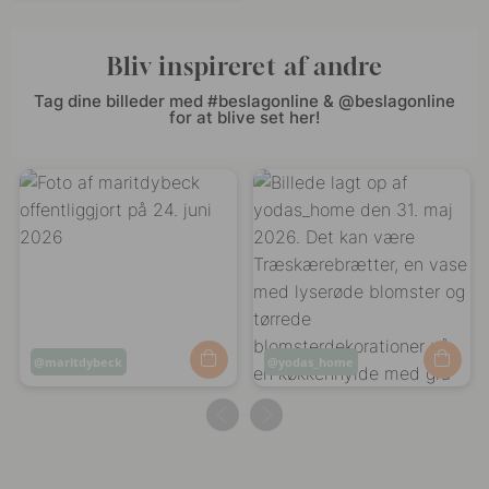
Bliv inspireret af andre
Tag dine billeder med #beslagonline & @beslagonline
for at blive set her!
Opslag
maritdybeck
Opslag
yodas_home
offentliggjort
offentliggjort
af
af