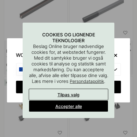
COOKIES OG LIGNENDE
TEKNOLOGIER
+ LÆNGDER
Beslag Online bruger nødvendige
Elektrificeret Skinne Magy 24V
LED-Profil Magy Plus UHEP CSP
cookies for, at webstedet fungerer.
WOULD YOU RATHER VISIT?
- 2000mm - Sort
24V - Grå
Med dit samtykke bruger vi også
cookies til analyse og statistik samt
699 kr
599 kr
EU
markedsføring. Du kan acceptere
På lager
På lager
alle, afvise alle eller tilpasse dine valg.
Læs mere i vores
.
Persondatapolitik
CHANGE COUNTRY
Tilpas valg
Accepter alle