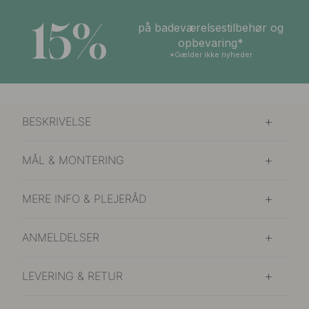
15%
på badeværelsestilbehør og
opbevaring*
*Gælder ikke nyheder
BESKRIVELSE
MÅL & MONTERING
MERE INFO & PLEJERÅD
ANMELDELSER
LEVERING & RETUR