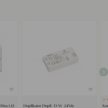
700mA/12-
Duplikator Dupli - D-M - 24Vdc
Ko