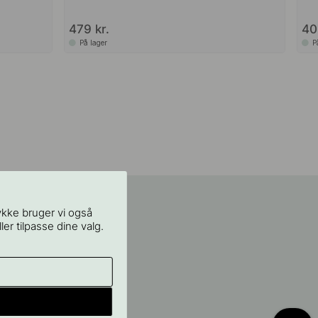
479 kr.
40
På lager
P
ykke bruger vi også
ler tilpasse dine valg.