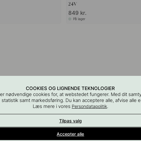
24V
849 kr.
På lager
COOKIES OG LIGNENDE TEKNOLOGIER
er nødvendige cookies for, at webstedet fungerer. Med dit samt
 statistik samt markedsføring. Du kan acceptere alle, afvise alle el
Læs mere i vores
.
Persondatapolitik
Tilpas valg
Indretningsdetaljer for alle rum i hjemmet
Accepter alle
En del af Beslag Design AB