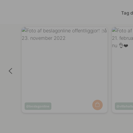
Tag d
Opslag
beslagonline
Opslag
villahal
offentliggjort
offentli
af
af