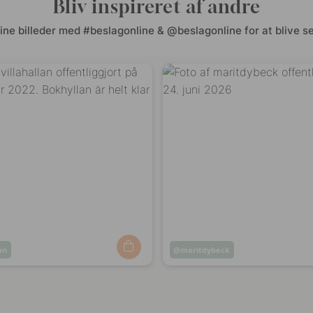
Bliv inspireret af andre
ine billeder med #beslagonline & @beslagonline for at blive se
lan
Opslag
maritdybeck
ggjort
offentliggjort
af