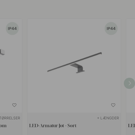
TØRRELSER
+ LÆNGDER
rom
LED-Armatur Jot - Sort
LE