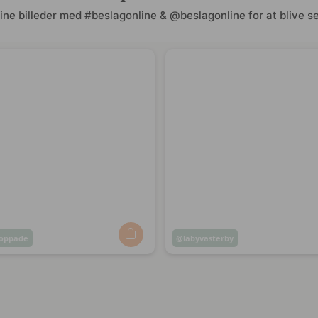
ine billeder med #beslagonline & @beslagonline for at blive se
oppade
Opslag
labyvasterby
ggjort
offentliggjort
af