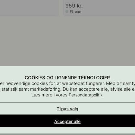
959 kr.
På lager
COOKIES OG LIGNENDE TEKNOLOGIER
er nødvendige cookies for, at webstedet fungerer. Med dit samt
 statistik samt markedsføring. Du kan acceptere alle, afvise alle el
Læs mere i vores
.
Persondatapolitik
Tilpas valg
Indretningsdetaljer for alle rum i hjemmet
Accepter alle
En del af Beslag Design AB