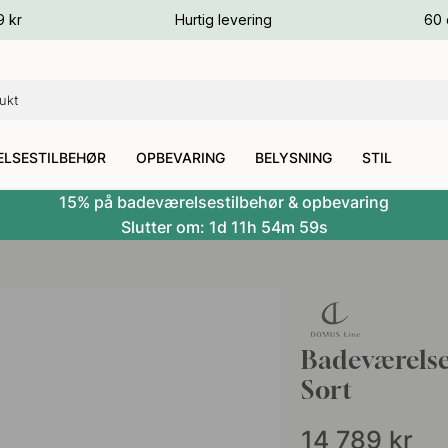
ver
9 kr
Hurtig levering
60 
ver
ver
LSESTILBEHØR
OPBEVARING
BELYSNING
STIL
15% på badeværelsestilbehør & opbevaring
Slutter om:
1d
11h
54m
58s
Badeværelse
Sort
14 789
kr