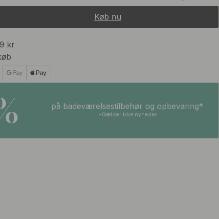
Køb nu
99 kr
køb
5%
på badeværelsestilbehør og opbevaring*
*Gælder ikke nyheder