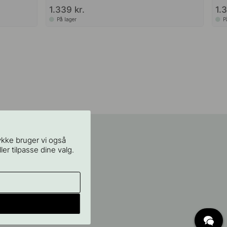
1.339 kr.
1.
På lager
P
ykke bruger vi også
ler tilpasse dine valg.