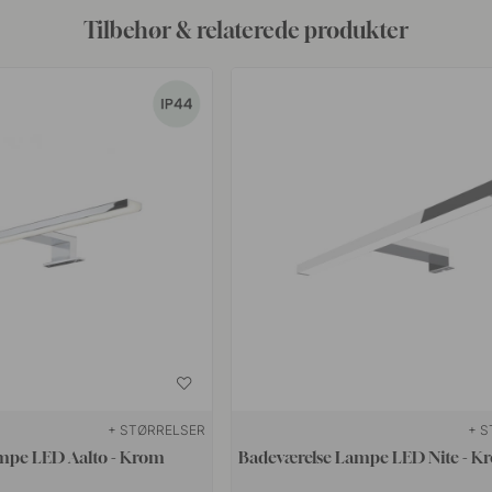
Tilbehør & relaterede produkter
+ STØRRELSER
+ S
mpe LED Aalto - Krom
Badeværelse Lampe LED Nite - K