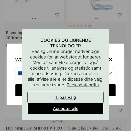
5
Blænding Beskyttelse Nubo -
Driver Triac - 24V
2000mm - Opal
COOKIES OG LIGNENDE
TEKNOLOGIER
529 kr
639 kr
Beslag Online bruger nødvendige
På lager
På lager
cookies for, at webstedet fungerer.
WOULD YOU RATHER VISIT?
Med dit samtykke bruger vi også
cookies til analyse og statistik samt
EU
markedsføring. Du kan acceptere
alle, afvise alle eller tilpasse dine valg.
Læs mere i vores
.
Persondatapolitik
CHANGE COUNTRY
Tilpas valg
Accepter alle
3M-TAPE
LED-Strip Flexy SHE6B PW PRO
Slutdæksel Nubo - Hvid - 2 stk