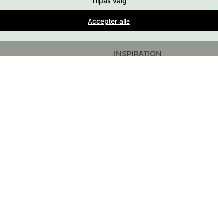
Tilpas valg
Indretningsdetaljer for alle rum i hjemmet
Accepter alle
En del af Beslag Design AB
INSPIRATION
InstaShop
Guider & Inspiration
#YESBESLAGONLINE
Black Friday 2026
behør