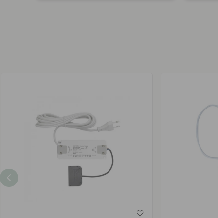
offentliggjort
offentli
af
af