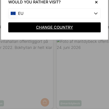
WOULD YOU RATHER VISIT?
EU
Bliv inspireret af andre
ine billeder med #beslagonline & @beslagonline for at blive se
CHANGE COUNTRY
lan
Opslag
maritdybeck