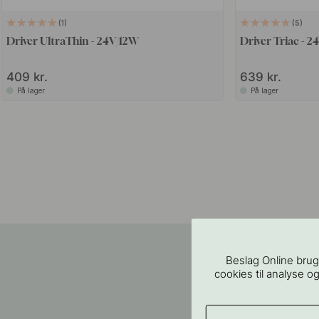
1
5
Driver UltraThin - 24V/12W
Driver Triac - 2
409 kr.
639 kr.
På lager
På lager
Beslag Online brug
cookies til analyse og