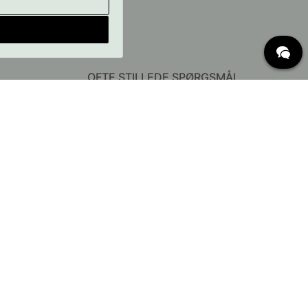
OFTE STILLEDE SPØRGSMÅL
Levering
Hvad er c/c mål?
Vilkår for fri fragt
Retur & Reklamation
Ændre eksisterende ordre
Annuller din ordre
Kundeservice