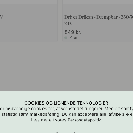
4V
Driver Drikon - Dæmpbar - 350-
24V
849 kr.
På lager
COOKIES OG LIGNENDE TEKNOLOGIER
er nødvendige cookies for, at webstedet fungerer. Med dit samt
 statistik samt markedsføring. Du kan acceptere alle, afvise alle el
Læs mere i vores
.
Persondatapolitik