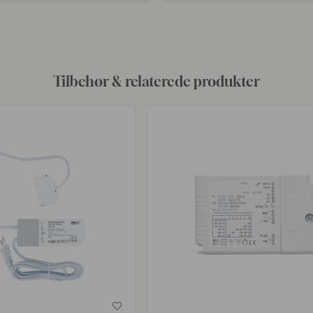
ggjort
offentliggjort
af
Tilbehør & relaterede produkter