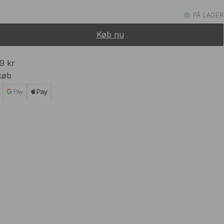
169 kr
Nikkel
PÅ LAGER
På lager
Køb nu
169 kr
Messing
På lager
99 kr
køb
169 kr
t
På lager