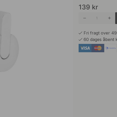
139
kr
Børstet 
Brunet 
Fri fragt over 4
60 dages åbent 
Mat Sor