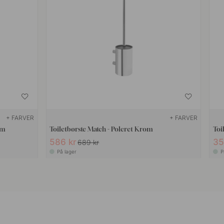
+ FARVER
+ FARVER
om
Toiletbørste Match - Poleret Krom
Toi
586 kr
35
689 kr
På lager
P