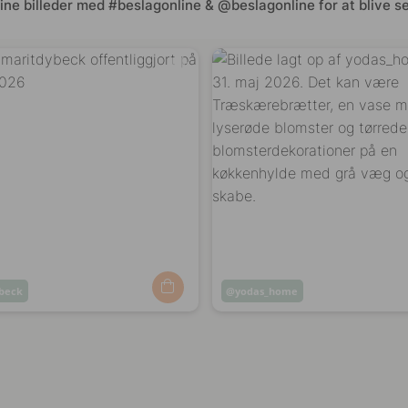
ine billeder med #beslagonline & @beslagonline for at blive se
beck
Opslag
yodas_home
ggjort
offentliggjort
af