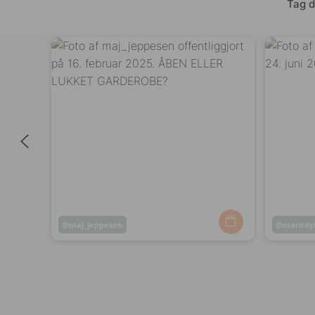
Tag d
Opslag
maj_jeppesen
Opslag
maritdy
offentliggjort
offentli
af
af