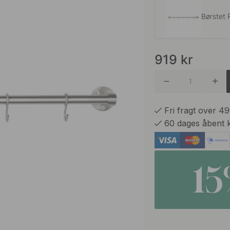
Børstet R
919
kr
Brunet 
Eg
Fri fragt over 4
60 dages åbent 
Mat Sor
1
Eg
Mat Sor