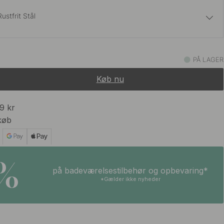
ustfrit Stål
959 kr
Messing
PÅ LAGER
På lager
Køb nu
989 kr
På lager
99 kr
køb
989 kr
t
På lager
5%
på badeværelsestilbehør og opbevaring*
989 kr
*Gælder ikke nyheder
På lager
919 kr
t