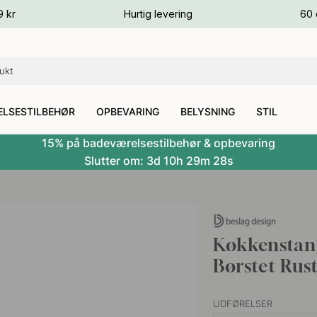
ver
9 kr
Hurtig levering
60 
ver
ver
LSESTILBEHØR
OPBEVARING
BELYSNING
STIL
15% på badeværelsestilbehør & opbevaring
Slutter om:
3d
10h
29m
26s
Køkkenstan
Børstet Rust
UDFØRELSER