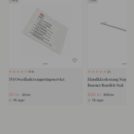
114
2
3M Overfladerengøringsserviet
Håndklædestang Stay - 
Børstet Rustfrit Stål
30 kr.
688 kr.
35 kr.
809 kr.
På lager
På lager