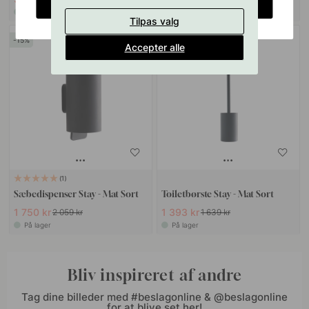
CHANGE COUNTRY
På lager
På lager
Tilpas valg
15
15
Accepter alle
1
Sæbedispenser Stay - Mat Sort
Toiletbørste Stay - Mat Sort
1 750 kr
1 393 kr
2 059 kr
1 639 kr
På lager
På lager
Bliv inspireret af andre
Tag dine billeder med #beslagonline & @beslagonline
for at blive set her!