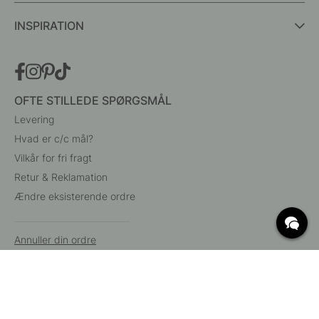
INSPIRATION
OFTE STILLEDE SPØRGSMÅL
Levering
Hvad er c/c mål?
Vilkår for fri fragt
Retur & Reklamation
Ændre eksisterende ordre
Annuller din ordre
Kundeservice