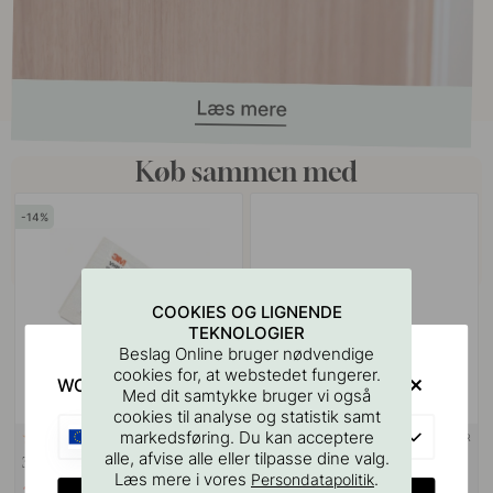
Køb sammen med
14
COOKIES OG LIGNENDE
TEKNOLOGIER
Beslag Online bruger nødvendige
cookies for, at webstedet fungerer.
WOULD YOU RATHER VISIT?
Med dit samtykke bruger vi også
cookies til analyse og statistik samt
EU
markedsføring. Du kan acceptere
+ FARVER
114
alle, afvise alle eller tilpasse dine valg.
3M Overfladerengøringsserviet
Håndklædekrog Stay - Mat Sort
Læs mere i vores
.
Persondatapolitik
30 kr
169 kr
35 kr