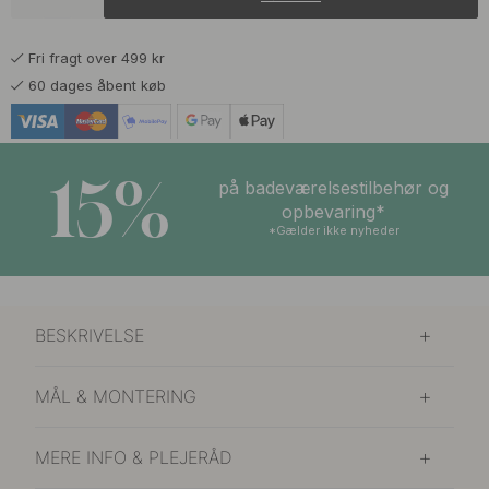
Fri fragt over 499 kr
60 dages åbent køb
15%
på badeværelsestilbehør og
opbevaring*
*Gælder ikke nyheder
BESKRIVELSE
MÅL & MONTERING
MERE INFO & PLEJERÅD