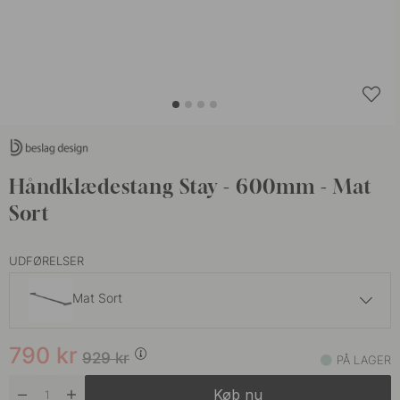
Håndklædestang Stay - 600mm - Mat
Sort
UDFØRELSER
Mat Sort
688 kr
809 kr
790
kr
Rustfrit Stål
929
kr
PÅ LAGER
På lager
Køb nu