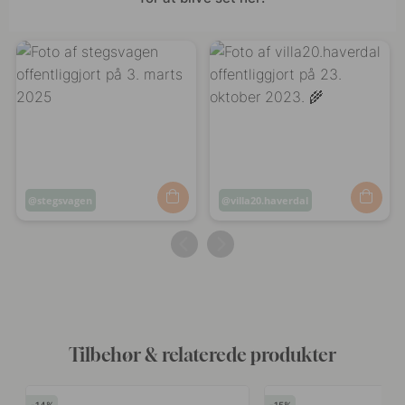
Opslag
stegsvagen
Opslag
villa20.haverdal
offentliggjort
offentliggjort
af
af
Tilbehør & relaterede produkter
14
15