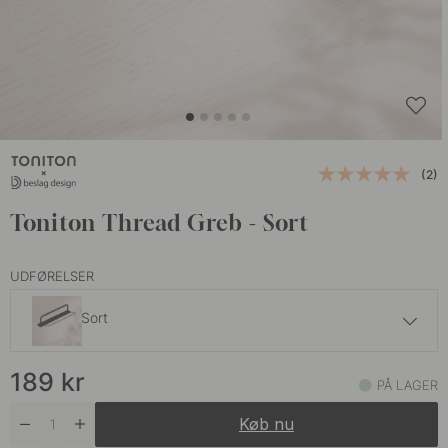
(2)
Toniton Thread Greb - Sort
UDFØRELSER
Sort
189 kr
189
kr
Greige
PÅ LAGER
På lager
Køb nu