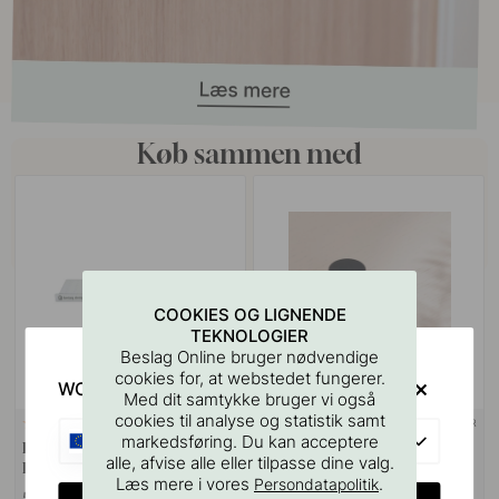
Køb sammen med
COOKIES OG LIGNENDE
TEKNOLOGIER
Beslag Online bruger nødvendige
cookies for, at webstedet fungerer.
WOULD YOU RATHER VISIT?
Med dit samtykke bruger vi også
cookies til analyse og statistik samt
+ FARVER
127
3
EU
markedsføring. Du kan acceptere
Boreskabelonen til Greb &
Toniton Circular Knop - Sort
alle, afvise alle eller tilpasse dine valg.
Knopper
Læs mere i vores
.
Persondatapolitik
55 kr
109 kr