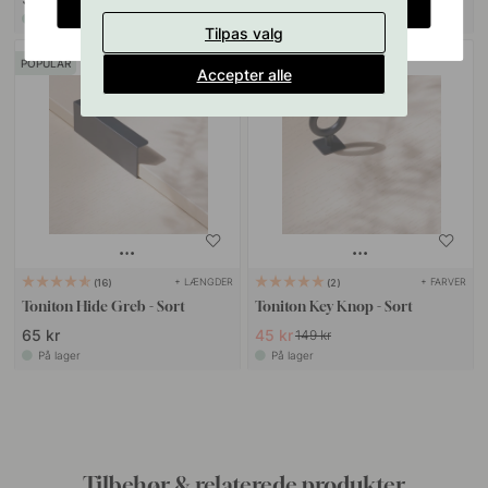
CHANGE COUNTRY
På lager
På lager
Tilpas valg
POPULAR
70
Accepter alle
+ LÆNGDER
+ FARVER
16
2
Toniton Hide Greb - Sort
Toniton Key Knop - Sort
65 kr
45 kr
149 kr
På lager
På lager
Tilbehør & relaterede produkter