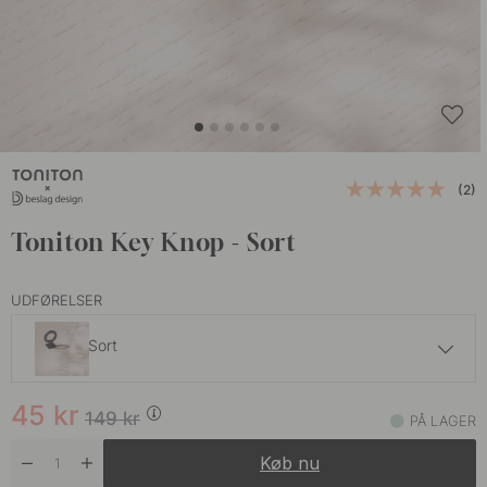
(2)
Toniton Key Knop - Sort
UDFØRELSER
Sort
149 kr
45
kr
Greige
149
kr
PÅ LAGER
På lager
Køb nu