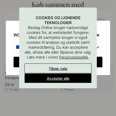
Køb sammen med
COOKIES OG LIGNENDE
TEKNOLOGIER
Beslag Online bruger nødvendige
cookies for, at webstedet fungerer.
WOULD YOU RATHER VISIT?
Med dit samtykke bruger vi også
cookies til analyse og statistik samt
EU
markedsføring. Du kan acceptere
alle, afvise alle eller tilpasse dine valg.
Læs mere i vores
.
Persondatapolitik
CHANGE COUNTRY
+ FARVER
127
2
Tilpas valg
Boreskabelonen til Greb &
Toniton Thread Greb - Sort
Knopper
Accepter alle
55 kr
189 kr
På lager
På lager