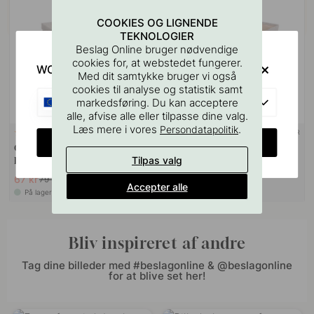
COOKIES OG LIGNENDE
TEKNOLOGIER
Beslag Online bruger nødvendige
cookies for, at webstedet fungerer.
WOULD YOU RATHER VISIT?
Med dit samtykke bruger vi også
cookies til analyse og statistik samt
EU
markedsføring. Du kan acceptere
alle, afvise alle eller tilpasse dine valg.
Læs mere i vores
.
Persondatapolitik
+ STØRRELSER
+ STØRRELSER
4
1
CHANGE COUNTRY
Opbevaringsboks med låg -
Opbevaringskurv - Beige
Tilpas valg
Beige
67 kr
81 kr
79 kr
95 kr
Accepter alle
På lager
På lager
Bliv inspireret af andre
Tag dine billeder med #beslagonline & @beslagonline
for at blive set her!