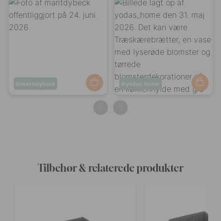
Opslag
maritdybeck
Opslag
yodas_home
offentliggjort
offentliggjort
af
af
Tilbehør & relaterede produkter