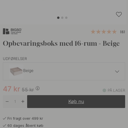
(6)
Opbevaringsboks med 16-rum - Beige
UDFØRELSER
Beige
47 kr
55 kr
47
kr
Grå
55
kr
PÅ LAGER
På lager
Køb nu
Fri fragt over 499 kr
60 dages åbent køb