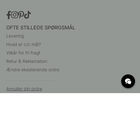
OFTE STILLEDE SPØRGSMÅL
Levering
Hvad er c/c mål?
Vilkår for fri fragt
Retur & Reklamation
Ændre eksisterende ordre
Annuller din ordre
Kundeservice
Beslag Online, Inre Kustvägen 32, 269 43 Båstad,
Sverige