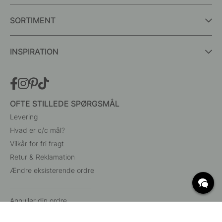
SORTIMENT
INSPIRATION
OFTE STILLEDE SPØRGSMÅL
Levering
Hvad er c/c mål?
Vilkår for fri fragt
Retur & Reklamation
Ændre eksisterende ordre
Annuller din ordre