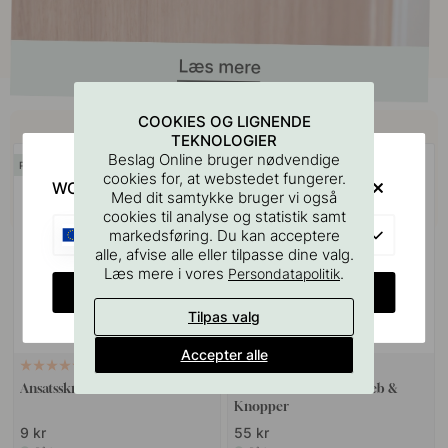
Køb sammen med
COOKIES OG LIGNENDE
TEKNOLOGIER
Beslag Online bruger nødvendige
POPULAR
cookies for, at webstedet fungerer.
WOULD YOU RATHER VISIT?
Med dit samtykke bruger vi også
cookies til analyse og statistik samt
EU
markedsføring. Du kan acceptere
alle, afvise alle eller tilpasse dine valg.
Læs mere i vores
.
Persondatapolitik
CHANGE COUNTRY
Tilpas valg
Accepter alle
VÆGBESLAG
10
127
Ansatsskrue M4x50mm 1stk
Boreskabelonen til Greb &
Knopper
9 kr
55 kr