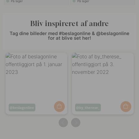
På lager
På lager
Bliv inspireret af andre
Tag dine billeder med #beslagonline & @beslagonline
for at blive set her!
Opslag
beslagonline
Opslag
by_therese_
offentliggjort
offentliggjort
af
af