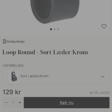
Loop Round - Sort Læder/Krom
UDFØRELSER
Sort Læder/Krom
129 kr
129
kr
Brun Læder/Messing
PÅ LAGER
På lager
Køb nu