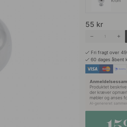
Krom
55
kr
Rustfrit 
Sort
Fri fragt over 4
60 dages åbent 
Anmeldelsessa
Produktet beskrives
der kræver opmærks
møbler og anses for
AI-genereret samme