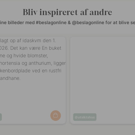
Bliv inspireret af andre
ine billeder med #beslagonline & @beslagonline for at blive se
m
Opslag
utsiktshus
ggjort
offentliggjort
af