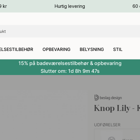
ver
9 kr
Hurtig levering
60 
ver
ver
LSESTILBEHØR
OPBEVARING
BELYSNING
STIL
15% på badeværelsestilbehør & opbevaring
Slutter om:
1d
8h
9m
46s
Knop Lily -
UDFØRELSER