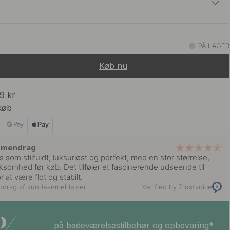
55 kr
Stål Finish
PÅ LAGER
På lager
Køb nu
55 kr
På lager
99 kr
køb
mmendrag
 som stilfuldt, luksuriøst og perfekt, med en stor størrelse,
omhed før køb. Det tilføjer et fascinerende udseende til
 at være flot og stabilt.
ndrag af kundeanmeldelser
Verified by Trustvoice
på badeværelsestilbehør og opbevaring*