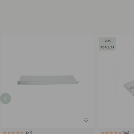
20
POPULAR
127
85